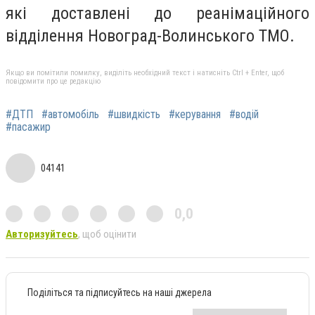
які
доставлені до реанімаційного
відділення Новоград-Волинського ТМО.
Якщо ви помітили помилку, виділіть необхідний текст і натисніть Ctrl + Enter, щоб
повідомити про це редакцію
#ДТП
#автомобіль
#швидкість
#керування
#водій
#пасажир
04141
0,0
Авторизуйтесь
, щоб оцінити
Поділіться та підписуйтесь на наші джерела