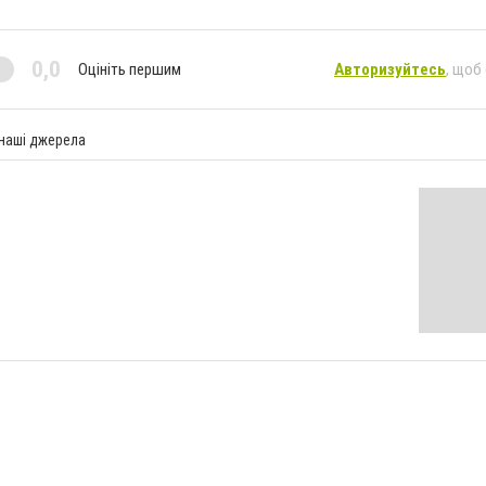
0,0
Оцініть першим
Авторизуйтесь
, щоб
 наші джерела