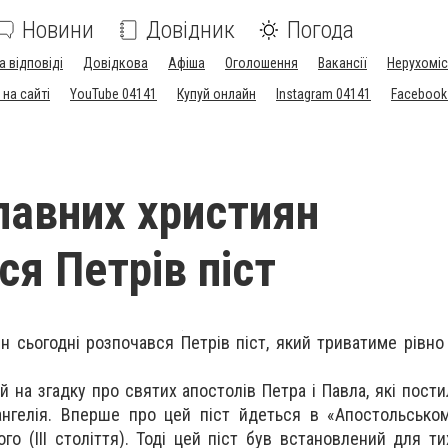
Новини
Довідник
Погода
а відповіді
Довідкова
Афіша
Оголошення
Вакансії
Нерухоміс
на сайті
YouTube 04141
Купуй онлайн
Instagram 04141
Facebook
лавних християн
ся Петрів піст
 сьогодні розпочався Петрів піст, який триватиме рівно 
й на згадку про святих апостолів Петра і Павла, які пост
ангелія. Вперше про цей піст йдеться в «Апостольсько
го (III століття). Тоді цей піст був встановлений для ти