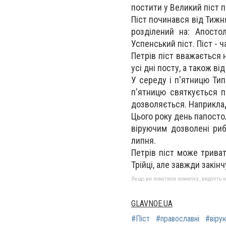
постити у Великий піст 
Піст починався від Тижня
розділений на: Апосто
Успенський піст. Піст - 
Петрів піст вважається 
усі дні посту, а також в
У середу і п'ятницю Ти
п'ятницю святкується п
дозволяється. Наприклад,
Цього року день папостол
віруючим дозволені риб
липня.
Петрів піст може триват
Трійці, але завжди закін
Якщо ви помітили помилку, виділіть нео
GLAVNOE.UA
#Піст
#православні
#віру