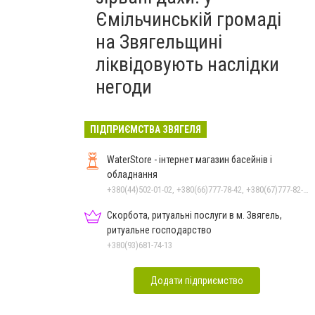
Ємільчинській громаді
на Звягельщині
ліквідовують наслідки
негоди
ПІДПРИЄМСТВА ЗВЯГЕЛЯ
WaterStore - інтернет магазин басейнів і
обладнання
+380(44)502-01-02, +380(66)777-78-42, +380(67)777-82-19, +380(67)890-80-80, +380(73)890-80-80, +380(44)502-01-03
Скорбота, ритуальні послуги в м. Звягель,
ритуальне господарство
+380(93)681-74-13
Додати підприємство