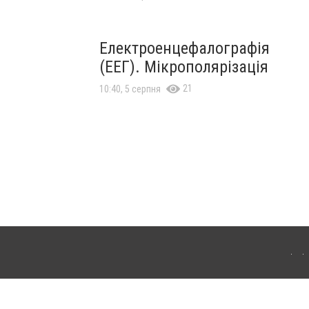
Електроенцефалографія
(ЕЕГ). Мікрополярізація
21
10:40, 5 серпня
вягель. Для інтернет-видань обов'язкове розміщення прямого, відкритого для