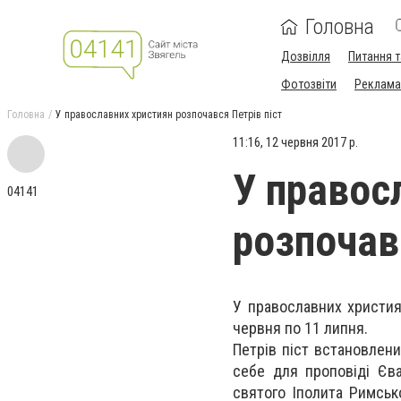
Головна
Дозвілля
Питання т
Фотозвіти
Реклама 
Головна
У православних християн розпочався Петрів піст
11:16, 12 червня 2017 р.
У правос
04141
розпочав
У православних християн
червня по 11 липня.
Петрів піст встановлени
себе для проповіді Єв
святого Іполита Римсько