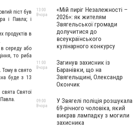
«Мій пиріг Незалежності –
13:00
овгий піст був
Вчора
2026»: як жителям
ра і Павла; і
Звягельської громади
долучитися до
их продуктів в
всеукраїнського
.
кулінарного конкурсу
 в середу або
іння, то риба
Загинув захисник із
11:00
Вчора
Баранівки, що на
. Тому в свято
Звягельщині, Олександр
жна буде з 13
Окончик
 свята Святої
 Павла.
У Звягелі поліція розшукала
09:00
Вчора
69-річного чоловіка, який
викрав лампадку з могили
захисника