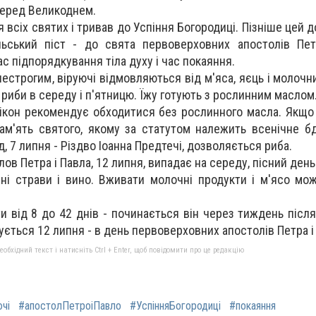
перед Великоднем.
 всіх святих і тривав до Успіння Богородиці. Пізніше цей д
льський піст - до свята первоверховних апостолів Пет
час підпорядкування тіла духу і час покаяння.
нестрогим, віруючі відмовляються від м'яса, яєць і молочн
ід риби в середу і п'ятницю. Їжу готують з рослинним маслом
пікон рекомендує обходитися без рослинного масла. Якщо
ам'ять святого, якому за статутом належить всенічне бд
 7 липня - Різдво Іоанна Предтечі, дозволяється риба.
ов Петра і Павла, 12 липня, випадає на середу, пісний день
ні страви і вино. Вживати молочні продукти і м'ясо мо
и від 8 до 42 днів - починається він через тиждень після
чується 12 липня - в день первоверховних апостолів Петра і
бхідний текст і натисніть Ctrl + Enter, щоб повідомити про це редакцію
ючі
#апостолПетроіПавло
#УспінняБогородиці
#покаяння