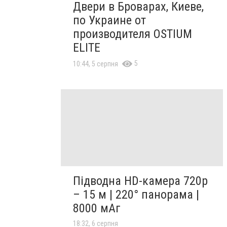
Двери в Броварах, Киеве,
по Украине от
производителя OSTIUM
ELITE
5
10:44, 5 серпня
Підводна HD-камера 720p
– 15 м | 220° панорама |
8000 мАг
18:32, 6 серпня