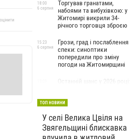
Торгував гранатами,
18:00
6 серпня
набоями та вибухівкою: у
Житомирі викрили 34-
 оцінити
річного торговця зброєю
Грози, град і послаблення
15:23
6 серпня
спеки: синоптики
попередили про зміну
погоди на Житомирщині
Останній шанс у 2026 році:
13:09
6 серпня
оголошено набір на
безплатний курс для
майбутніх водійок автобусів
ТОП НОВИНИ
У селі Велика Цвіля на
Звягельщині блискавка
влучила в житловий