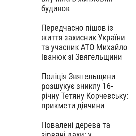
будинок
Передчасно пішов із
життя захисник України
та учасник АТО Михайло
Іванюк зі Звягельщини
Поліція Звягельщини
розшукує зниклу 16-
річну Тетяну Корчевську:
прикмети дівчини
Повалені дерева та
зірвані дахи: у