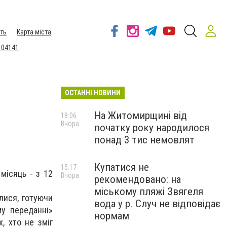
ть
Карта міста
 04141
ОСТАННІ НОВИНИ
На Житомирщині від
18:06
Вчора
початку року народилося
понад 3 тис немовлят
Купатися не
15:17
місяць - з 12
Вчора
рекомендовано: на
міському пляжі Звягеля
илися, готуючи
вода у р. Случ не відповідає
му переданні»
нормам
х, хто не зміг