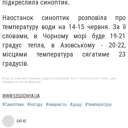
підкреслила синоптик.
Наостанок синоптик розповіла про
температуру води на 14-15 червня. За її
словами, в Чорному морі буде 19-21
градус тепла, в Азовському - 20-22,
місцями температура сягатиме 23
градусів.
Якщо ви помітили помилку, виділіть необхідний текст і натисніть Ctrl + Enter, щоб
повідомити про це редакцію
WWW.SEGODNYA.UA
#Синоптики
#погода
#хмарність
#дощі
#температура
04141