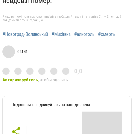
невдовзі помер.
Якщо ви помітили помилку, виділіть необхідний текст і натисніть Ctrl + Enter, щоб
повідомити про це редакцію
#Новоград-Волинський
#Михіївка
#алкоголь
#смерть
04141
0,0
Авторизируйтесь
, чтобы оценить
Поділіться та підписуйтесь на наші джерела