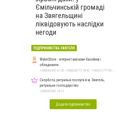
Ємільчинській громаді
на Звягельщині
ліквідовують наслідки
негоди
ПІДПРИЄМСТВА ЗВЯГЕЛЯ
WaterStore - інтернет магазин басейнів і
обладнання
+380(44)502-01-02, +380(66)777-78-42, +380(67)777-82-19, +380(67)890-80-80, +380(73)890-80-80, +380(44)502-01-03
Скорбота, ритуальні послуги в м. Звягель,
ритуальне господарство
+380(93)681-74-13
Додати підприємство