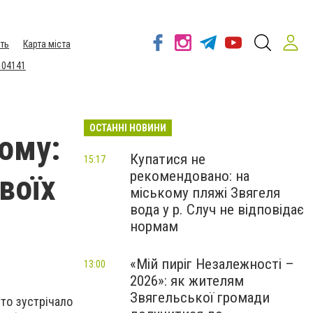
ть
Карта міста
 04141
ОСТАННІ НОВИНИ
ому:
Купатися не
15:17
рекомендовано: на
воїх
міському пляжі Звягеля
вода у р. Случ не відповідає
нормам
«Мій пиріг Незалежності –
13:00
2026»: як жителям
Звягельської громади
то зустрічало