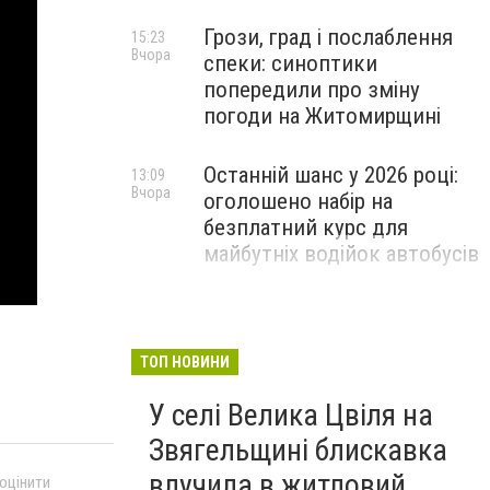
Грози, град і послаблення
15:23
Вчора
спеки: синоптики
попередили про зміну
погоди на Житомирщині
Останній шанс у 2026 році:
13:09
Вчора
оголошено набір на
безплатний курс для
майбутніх водійок автобусів
Звягельський забіг-2026:
11:08
Вчора
містян запрошують
випробувати свої сили на
ТОП НОВИНИ
спортивному святі
У селі Велика Цвіля на
Звягельщині блискавка
влучила в житловий
 оцінити