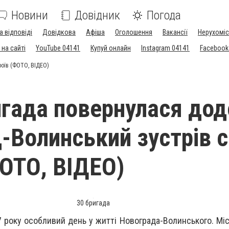
Новини
Довідник
Погода
а відповіді
Довідкова
Афіша
Оголошення
Вакансії
Нерухоміс
на сайті
YouTube 04141
Купуй онлайн
Instagram 04141
Facebook
роїв (ФОТО, ВІДЕО)
игада повернулася дод
-Волинський зустрів с
ФОТО, ВІДЕО)
30 бригада
7 року особливий день у житті Новограда-Волинського. Міс