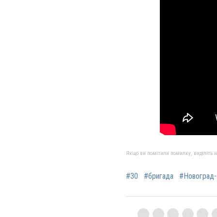
Якщо ви помітили помилку, виділіть нео
#30
#бригада
#Новоград-