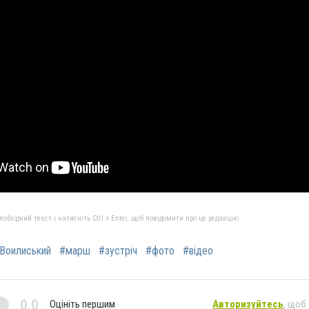
бхідний текст і натисніть Ctrl + Enter, щоб повідомити про це редакцію
Воилиський
#марш
#зустріч
#фото
#відео
0,0
Оцініть першим
Авторизуйтесь
, щоб