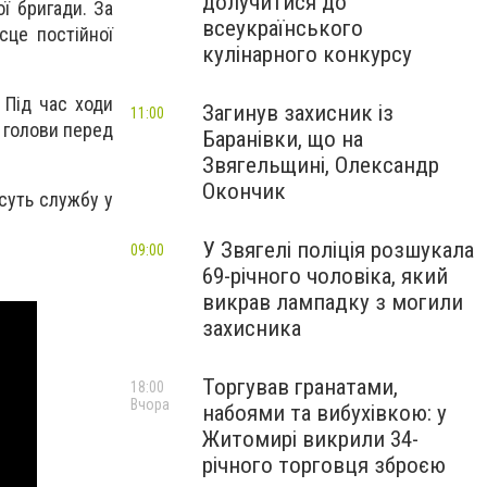
долучитися до
ої бригади. За
всеукраїнського
сце постійної
кулінарного конкурсу
 Під час ходи
Загинув захисник із
11:00
и голови перед
Баранівки, що на
Звягельщині, Олександр
Окончик
есуть службу у
У Звягелі поліція розшукала
09:00
69-річного чоловіка, який
викрав лампадку з могили
захисника
Торгував гранатами,
18:00
Вчора
набоями та вибухівкою: у
Житомирі викрили 34-
річного торговця зброєю