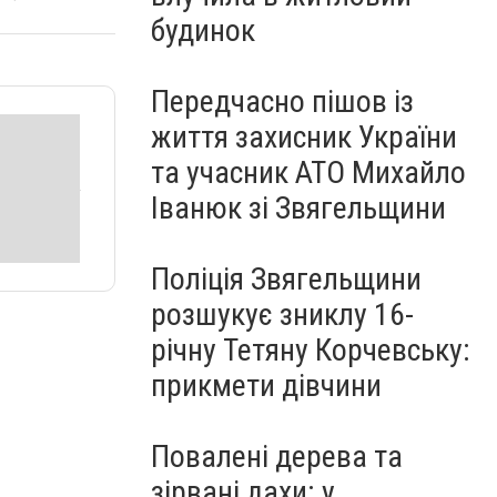
будинок
Передчасно пішов із
життя захисник України
та учасник АТО Михайло
Іванюк зі Звягельщини
Поліція Звягельщини
розшукує зниклу 16-
річну Тетяну Корчевську:
прикмети дівчини
Повалені дерева та
зірвані дахи: у