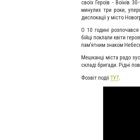
своїх Героїв - Воїнів 3
минулих три роки, упер
дислокації у місто Ново
О 10 годині розпочався
бійці поклали квіти геро
пам’ятним знаком Небесн
Мешканці міста радо зуст
складі бригади. Рідні по
Фозвіт події
ТУТ
.