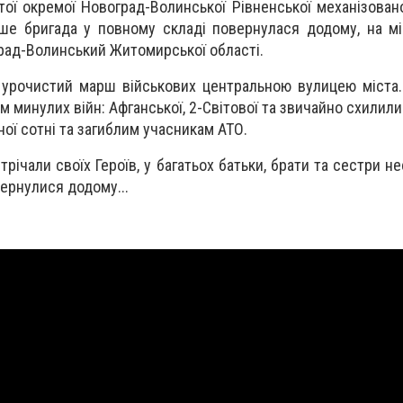
0-тої окремої Новоград-Волинської Рівненської механізован
ше бригада у повному складі повернулася додому, на мі
град-Волинський Житомирської області.
 урочистий марш військових центральною вулицею міста.
ям минулих війн: Афганської, 2-Світової та звичайно схилил
ої сотні та загиблим учасникам АТО.
річали своїх Героїв, у багатьох батьки, брати та сестри н
вернулися додому...