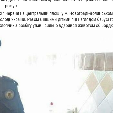
 загрожує.
24 червня на центральній площі у м. Новограді-Волинському
олоді України. Разом з іншими дітьми під наглядом бабусі гр
хлопчик з розбігу упав і сильно вдарився животом об борд