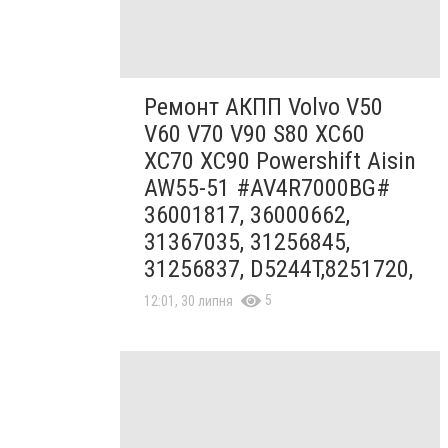
Ремонт АКПП Volvo V50
V60 V70 V90 S80 XC60
XC70 XC90 Powershift Aisin
AW55-51 #AV4R7000BG#
36001817, 36000662,
31367035, 31256845,
31256837, D5244T,8251720,
5
12:01, 30 липня