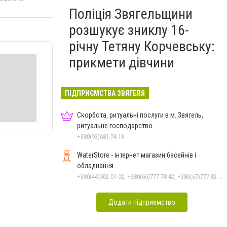
Поліція Звягельщини
розшукує зниклу 16-
річну Тетяну Корчевську:
прикмети дівчини
ПІДПРИЄМСТВА ЗВЯГЕЛЯ
Скорбота, ритуальні послуги в м. Звягель,
ритуальне господарство
+380(93)681-74-13
WaterStore - інтернет магазин басейнів і
обладнання
+380(44)502-01-02, +380(66)777-78-42, +380(67)777-82-19, +380(67)890-80-80, +380(73)890-80-80, +380(44)502-01-03
Додати підприємство