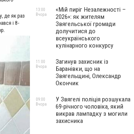
«Мій пиріг Незалежності –
13:00
Вчора
, де як раз
2026»: як жителям
ався і 8-
Звягельської громади
юр.
долучитися до
всеукраїнського
кулінарного конкурсу
Загинув захисник із
11:00
Вчора
Баранівки, що на
Звягельщині, Олександр
Окончик
У Звягелі поліція розшукала
09:00
Вчора
69-річного чоловіка, який
викрав лампадку з могили
захисника