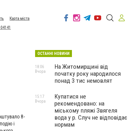
ть
Карта міста
 04141
ОСТАННІ НОВИНИ
На Житомирщині від
18:06
Вчора
початку року народилося
понад 3 тис немовлят
Купатися не
15:17
Вчора
рекомендовано: на
міському пляжі Звягеля
оштувало 8-
вода у р. Случ не відповідає
подію і
нормам
нького