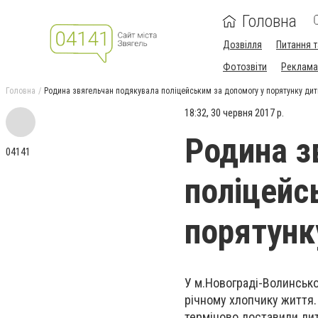
Головна
Дозвілля
Питання т
Фотозвіти
Реклама 
Головна
Родина звягельчан подякувала поліцейським за допомогу у порятунку ди
18:32, 30 червня 2017 р.
Родина з
04141
поліцейс
порятунк
У м.Новограді-Волинсько
річному хлопчику життя. 
терміново доставили дит