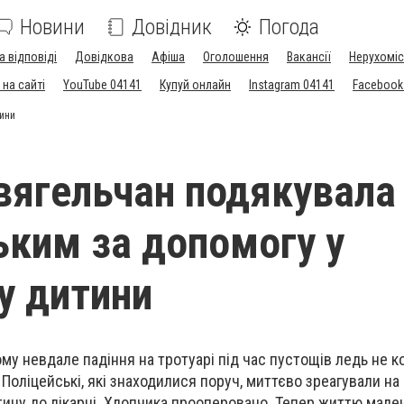
Новини
Довідник
Погода
а відповіді
Довідкова
Афіша
Оголошення
Вакансії
Нерухоміс
на сайті
YouTube 04141
Купуй онлайн
Instagram 04141
Facebook
тини
вягельчан подякувала
ьким за допомогу у
у дитини
му невдале падіння на тротуарі під час пустощів ледь не к
Поліцейські, які знаходилися поруч, миттєво зреагували на 
ину до лікарні. Хлопчика прооперовано. Тепер життю мале