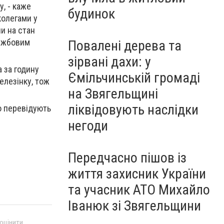
, - каже
будинок
колегами у
и на стан
лужбовим
Повалені дерева та
зірвані дахи: у
а за годину
Ємільчинській громаді
елезінку, тож
на Звягельщині
ліквідовують наслідки
о перевідують
негоди
Передчасно пішов із
життя захисник України
та учасник АТО Михайло
Іванюк зі Звягельщини
 оцінити