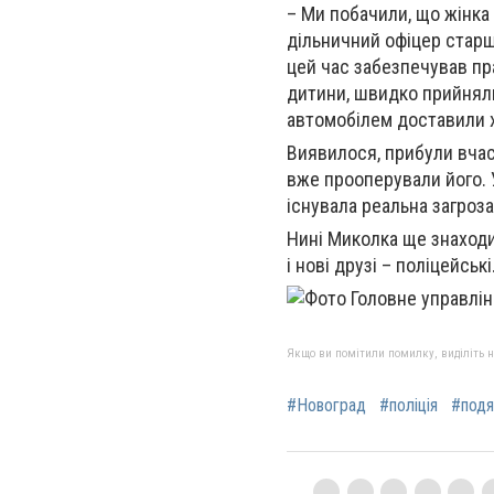
– Ми побачили, що жінка 
дільничний офіцер старш
цей час забезпечував пр
дитини, швидко прийнял
автомобілем доставили х
Виявилося, прибули вчасн
вже прооперували його. 
існувала реальна загроз
Нині Миколка ще знаходи
і нові друзі – поліцейські
Якщо ви помітили помилку, виділіть нео
#Новоград
#поліція
#подя