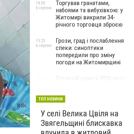
Торгував гранатами,
18:00
6 серпня
набоями та вибухівкою: у
Житомирі викрили 34-
річного торговця зброєю
Грози, град і послаблення
15:23
6 серпня
спеки: синоптики
попередили про зміну
погоди на Житомирщині
Останній шанс у 2026 році:
13:09
6 серпня
оголошено набір на
безплатний курс для
майбутніх водійок автобусів
ТОП НОВИНИ
У селі Велика Цвіля на
Звягельщині блискавка
влучила в житловий