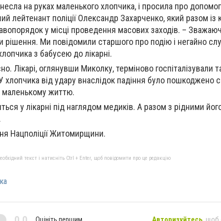
несла на руках маленького хлопчика, і просила про допомогу
ий лейтенант поліції Олександр Захарченко, який разом із 
авопорядок у місці проведення масових заходів. – Зважаюч
и рішення. Ми повідомили старшого про подію і негайно с
лопчика з бабусею до лікарні.
о. Лікарі, оглянувши Миколку, терміново госпіталізували т
У хлопчика від удару внаслідок падіння було пошкоджено с
а маленькому життю.
ться у лікарні під наглядом медиків. А разом з рідними йог
.
бхідний текст і натисніть Ctrl + Enter, щоб повідомити про це редакцію
ка
0,0
Оцініть першим
Авторизуйтесь
, щоб