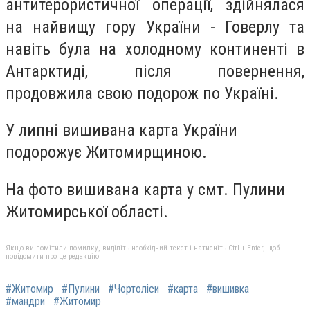
антитерористичної операції, здійнялася
на найвищу гору України - Говерлу та
навіть була на холодному континенті в
Антарктиді, після повернення,
продовжила свою подорож по Україні.
У липні вишивана карта України
подорожує Житомирщиною.
На фото вишивана карта у смт. Пулини
Житомирської області.
Якщо ви помітили помилку, виділіть необхідний текст і натисніть Ctrl + Enter, щоб
повідомити про це редакцію
#Житомир
#Пулини
#Чортоліси
#карта
#вишивка
#мандри
#Житомир