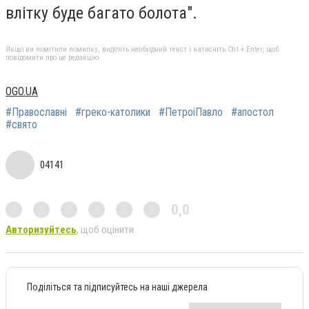
влітку буде багато болота".
Якщо ви помітили помилку, виділіть необхідний текст і натисніть Ctrl + Enter, щоб
повідомити про це редакцію
OGO.UA
#Православні
#греко-католики
#ПетроіПавло
#апостол
#свято
04141
0,0
Авторизуйтесь
, щоб оцінити
Поділіться та підписуйтесь на наші джерела