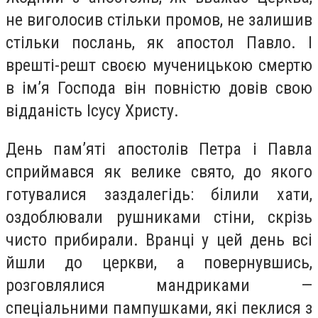
не виголосив стільки промов, не залишив
стільки послань, як апостол Павло. І
врешті-решт своєю мученицькою смертю
в ім’я Господа він повністю довів свою
відданість Ісусу Христу.
День пам’яті апостолів Петра і Павла
сприймався як велике свято, до якого
готувалися заздалегідь: білили хати,
оздоблювали рушниками стіни, скрізь
чисто прибирали. Вранці у цей день всі
йшли до церкви, а повернувшись,
розговлялися мандриками —
спеціальними пампушками, які пеклися з