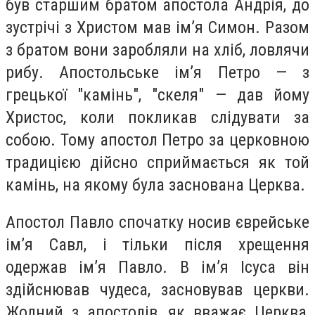
був старшим братом апостола Андрія, до
зустрічі з Христом мав ім’я Симон. Разом
з братом вони заробляли на хліб, ловлячи
рибу. Апостольське ім’я Петро — з
грецької "камінь", "скеля" — дав йому
Христос, коли покликав слідувати за
собою. Тому апостол Петро за церковною
традицією дійсно сприймається як той
камінь, на якому була заснована Церква.
Апостол Павло спочатку носив єврейське
ім’я Савл, і тільки після хрещення
одержав ім’я Павло. В ім’я Ісуса він
здійснював чудеса, засновував церкви.
Жодний з апостолів, як вважає Церква,