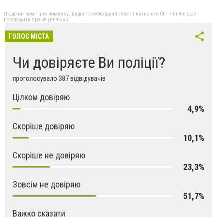
Якщо ви помітили помилку, виділіть необхідний текст і натисніть Ctrl + Enter, щоб
повідомити про це редакцію
ГОЛОС МІСТА
Чи довіряєте Ви поліції?
проголосувало 387 відвідувачів
Цілком довіряю
4,9%
Скоріше довіряю
10,1%
Скоріше не довіряю
23,3%
Зовсім не довіряю
51,7%
Важко сказати