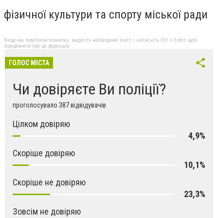
фізичної культури та спорту міської ради
Якщо ви помітили помилку, виділіть необхідний текст і натисніть Ctrl + Enter, щоб
повідомити про це редакцію
ГОЛОС МІСТА
Чи довіряєте Ви поліції?
проголосувало 387 відвідувачів
Цілком довіряю
4,9%
Скоріше довіряю
10,1%
Скоріше не довіряю
23,3%
Зовсім не довіряю