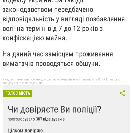
кодексу України. За такідії
законодавством передбачено
відповідальність у вигляді позбавлення
волі на термін від 7 до 12 років з
конфіскацією майна.
На даний час замісцем проживання
вимагачів проводяться обшуки.
Якщо ви помітили помилку, виділіть необхідний текст і натисніть Ctrl + Enter, щоб
повідомити про це редакцію
ГОЛОС МІСТА
Чи довіряєте Ви поліції?
проголосувало 387 відвідувачів
Цілком довіряю