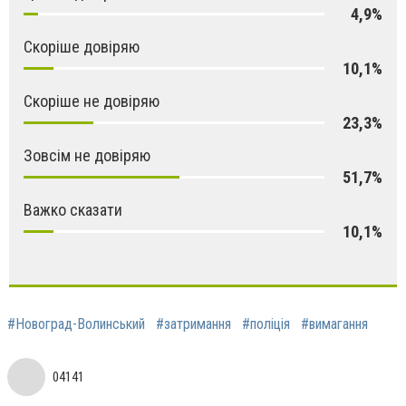
4,9%
Скоріше довіряю
10,1%
Скоріше не довіряю
23,3%
Зовсім не довіряю
51,7%
Важко сказати
10,1%
#Новоград-Волинський
#затримання
#поліція
#вимагання
04141