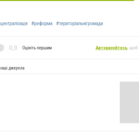
централізація
#реформа
#територіальнігромади
0,0
Оцініть першим
Авторизуйтесь
, щоб
 наші джерела