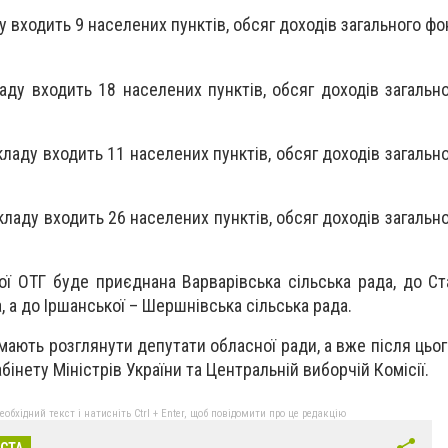
 входить 9 населених пунктів, обсяг доходів загального фо
ду входить 18 населених пунктів, обсяг доходів загальн
ладу входить 11 населених пунктів, обсяг доходів загальн
ладу входить 26 населених пунктів, обсяг доходів загальн
ої ОТГ буде приєднана Варварівська сільська рада, до Ст
а, а до Іршанської – Шершнівська сільська рада.
 мають розглянути депутати обласної ради, а вже після цьо
бінету Міністрів України та Центральній виборчій Комісії.
бхідний текст і натисніть Ctrl + Enter, щоб повідомити про це редакцію