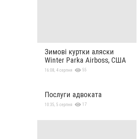
Зимові куртки аляски
Winter Parka Airboss, США
55
16:08, 4 серпня
Послуги адвоката
17
10:35, 5 серпня