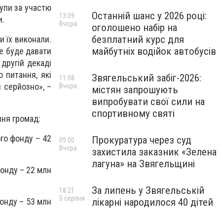
рупи за участю
Останній шанс у 2026 році:
13:09
и.
Вчора
оголошено набір на
безплатний курс для
и їх виконали.
майбутніх водійок автобусів
не буде давати
 другій декаді
 питання, які
Звягельський забіг-2026:
11:08
я серйозно», –
Вчора
містян запрошують
випробувати свої сили на
спортивному святі
ння громад:
ого фонду – 42
Прокуратура через суд
09:00
Вчора
захистила заказник «Зелена
лагуна» на Звягельщині
фонду – 22 млн
За липень у Звягельській
18:21
5 серпня
лікарні народилося 40 дітей
фонду – 53 млн