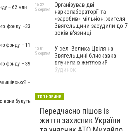
Організував дві
15:32
нду – 62 млн
5 серпня
нарколабораторії та
«заробив» мільйон: жителя
Звягельщини засудили до 7
ого фонду –33
років в'язниці
ого фонду – 11
У селі Велика Цвіля на
13:01
5 серпня
Звягельщині блискавка
влучила в житловий
ого фонду – 39
будинок
анишівської –
ТОП НОВИНИ
го вони будуть
Передчасно пішов із
життя захисник України
та учасник АТО Михайло