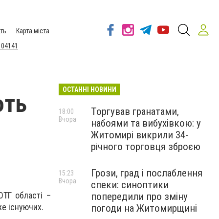
ть
Карта міста
 04141
ОСТАННІ НОВИНИ
ють
Торгував гранатами,
18:00
Вчора
набоями та вибухівкою: у
Житомирі викрили 34-
річного торговця зброєю
Грози, град і послаблення
15:23
Вчора
спеки: синоптики
ТГ області –
попередили про зміну
же існуючих.
погоди на Житомирщині