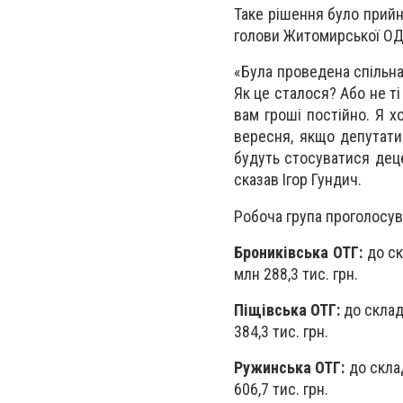
Таке рішення було прийня
голови Житомирської ОДА
«Була проведена спільна
Як це сталося? Або не т
вам гроші постійно. Я х
вересня, якщо депутати 
будуть стосуватися деце
сказав Ігор Гундич.
Робоча група проголосув
Брониківська ОТГ:
до ск
млн 288,3 тис. грн.
Піщівська ОТГ:
до склад
384,3 тис. грн.
Ружинська ОТГ:
до склад
606,7 тис. грн.