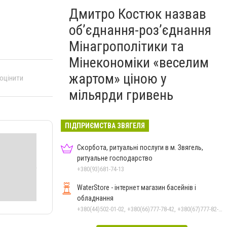
Дмитро Костюк назвав
об’єднання-роз’єднання
Мінагрополітики та
Мінекономіки «веселим
жартом» ціною у
 оцінити
мільярди гривень
ПІДПРИЄМСТВА ЗВЯГЕЛЯ
Скорбота, ритуальні послуги в м. Звягель,
ритуальне господарство
+380(93)681-74-13
WaterStore - інтернет магазин басейнів і
обладнання
+380(44)502-01-02, +380(66)777-78-42, +380(67)777-82-19, +380(67)890-80-80, +380(73)890-80-80, +380(44)502-01-03