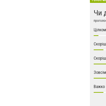
ГОЛОС М
Чи 
проголос
Цілком
Скоріш
Скоріш
Зовсім
Важко 