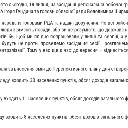
то сьогодні, 18 липня, на засіданні регіональної робочої г
 Ігоря Гундича та голови обласної ради Володимира Ширм
 нарада із головами РДА та надані доручення. Не всі район
і люди займають посади, або ви не розумієте, що держава 
отів би, щоб ми плідно попрацювали у липні та серпні, а у
будуть не проти, проведемо засідання сесії і розглянемо
нтралізації. Тому у вас ще є час до вересня – віднесітьс
ала за внесення змін до Перспективного плану для створе
ладу входить 30 населених пунктів, обсяг доходів загальн
у входить 11 населених пунктів, обсяг доходів загального 
у входить 8 населених пунктів, обсяг доходів загального 