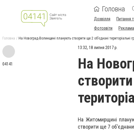
Головна
Дозвілля
Питання т
Фотозвіти
Реклама 
Головна
На Новоград-Волинщині планують створити ще 2 об’єднані територіальні 
13:32, 18 липня 2017 р.
На Новог
04141
створити
територі
На Житомирщині планую
створити ще 7 об’єднани