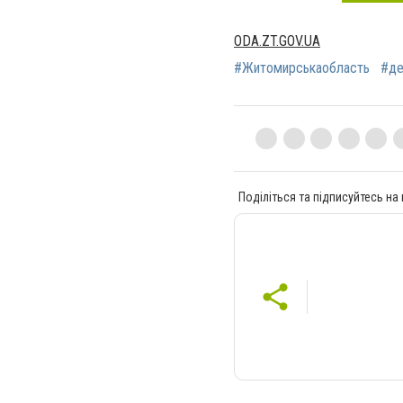
ODA.ZT.GOV.UA
#Житомирськаобласть
#де
Поділіться та підписуйтесь на