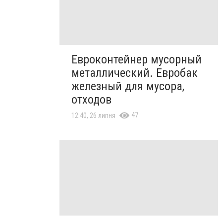
Евроконтейнер мусорный
металлический. Евробак
железный для мусора,
отходов
47
12:40, 26 липня