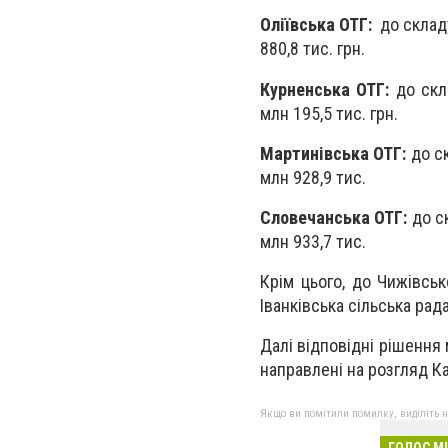
Оліївська ОТГ:
до складу
880,8 тис. грн.
Курненська ОТГ:
до скла
млн 195,5 тис. грн.
Мартинівська ОТГ:
до ск
млн 928,9 тис.
Словечанська ОТГ:
до ск
млн 933,7 тис.
Крім цього, до Чижівськ
Іванківська сільська рад
Далі відповідні рішення
направлені на розгляд Ка
Якщо ви помітили помилку, виділіть нео