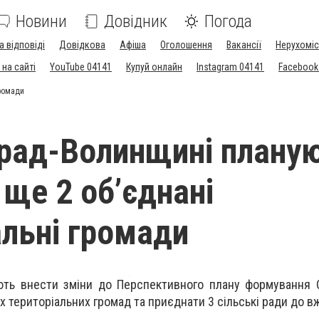
Новини
Довідник
Погода
а відповіді
Довідкова
Афіша
Оголошення
Вакансії
Нерухоміс
на сайті
YouTube 04141
Купуй онлайн
Instagram 04141
Facebook
громади
рад-Волинщині плану
 ще 2 об’єднані
альні громади
ть внести зміни до Перспективного плану формування О
х територіальних громад та приєднати 3 сільські ради до в