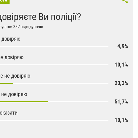
ІСТА
довіряєте Ви поліції?
увало 387 відвідувачів
 довіряю
4,9%
е довіряю
10,1%
е не довіряю
23,3%
 не довіряю
51,7%
сказати
10,1%