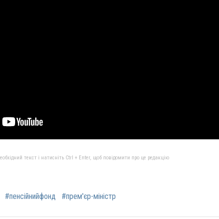
бхідний текст і натисніть Ctrl + Enter, щоб повідомити про це редакцію
#пенсійнийфонд
#прем'єр-міністр