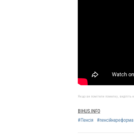
Якщо ви помітили помилку, виділіть нео
BIHUS.INFO
#Пенсія
#пенсійнареформа