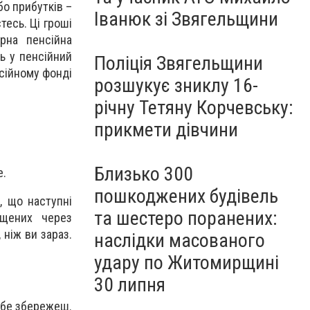
бо прибутків –
Іванюк зі Звягельщини
тесь. Ці гроші
рна пенсійна
ть у пенсійний
Поліція Звягельщини
нсійному фонді
розшукує зниклу 16-
річну Тетяну Корчевську:
прикмети дівчини
Близько 300
е.
пошкоджених будівель
, що наступні
та шестеро поранених:
ущених через
ніж ви зараз.
наслідки масованого
удару по Житомирщині
30 липня
себе збережеш.