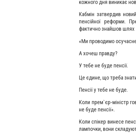
кожного дня виникає нов
Кабмін затвердив новий
пенсійної реформи. Пр
фактично знайшов шлях п
«Ми проводимо осучаснен
А хочеш правду?
У тебе не буде пенсії.
Це єдине, що треба знат
Пенсії у тебе не буде.
Коли прем`єр-міністр го
не буде пенсії».
Коли спікер винесе пенс
лампочки, вони складують