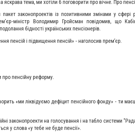
а яскрава тема, ми хотіли б поговорити про вічне. Про пенс
 пакет законопроектів із позитивними змінами у сфері
ем'єр-міністр Володимир Гройсман повідомив, що Кабін
одолання бідності українських пенсіонерів.
ня пенсій і підвищення пенсій» - наголосив прем’єр.
и про пенсійну реформу.
ворить «ми ліквідуємо дефіцит пенсійного фонду» - ти має
ійні законопроекти на голосування і на табло системи "Ра
ся у слова «у тебе не буде пенсії».