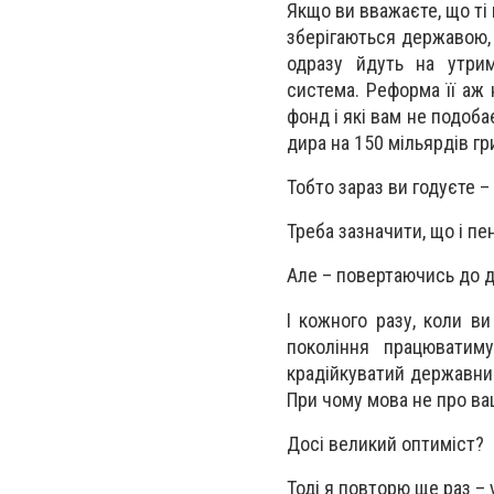
Якщо ви вважаєте, що ті 
зберігаються державою, 
одразу йдуть на утрим
система. Реформа її аж 
фонд і які вам не подоба
дира на 150 мільярдів г
Тобто зараз ви годуєте –
Треба зазначити, що і пе
Але – повертаючись до д
І кожного разу, коли ви
покоління працюватим
крадійкуватий державний
При чому мова не про ваш
Досі великий оптиміст?
Тоді я повторю ще раз – 