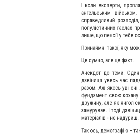
І коли експерти, пропл
ангельським військом
справедливий розподіл,
популістичних гаслах пр
лише, що пенсії у тебе о
Принаймні такої, яку мо
Це сумно, але це факт.
Анекдот до теми. Один
дзвіниця увесь час пада
разом. Аж якось уві сні
фундамент свою кохану 
дружину, але як янгол с
замурував. І тоді дзвіни
матеріалів - не надуриш.
Так ось, демографію – та