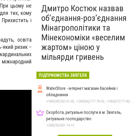
. При цьому не
Дмитро Костюк назвав
для тих, кому
об’єднання-роз’єднання
 Прихистить і
Мінагрополітики та
Мінекономіки «веселим
адуть, освіта
жартом» ціною у
ь-який ризик –
 кардинальних
мільярди гривень
, міжнародний
ПІДПРИЄМСТВА ЗВЯГЕЛЯ
WaterStore - інтернет магазин басейнів і
обладнання
+380(44)502-01-02, +380(66)777-78-42, +380(67)777-82-19, +380(67)890-80-80, +380(73)890-80-80, +380(44)502-01-03
Скорбота, ритуальні послуги в м. Звягель,
ритуальне господарство
+380(93)681-74-13