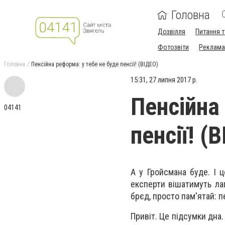
Головна
Дозвілля
Питання т
Фотозвіти
Реклама 
Головна
Пенсійна реформа: у тебе не буде пенсії! (ВІДЕО)
15:31, 27 липня 2017 р.
Пенсійна
04141
пенсії! (
А у Гройсмана буде. І 
експерти вішатимуть ла
брєд, просто пам'ятай: пе
Привіт. Це підсумки дна.