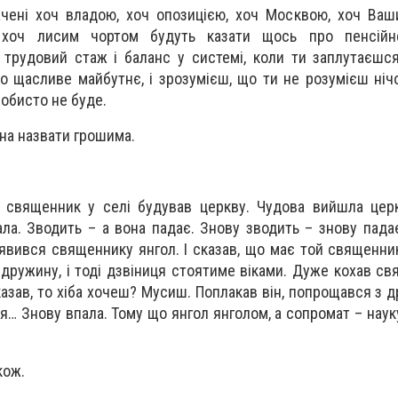
ачені хоч владою, хоч опозицією, хоч Москвою, хоч Ваш
, хоч лисим чортом будуть казати щось про пенсійн
 трудовий стаж і баланс у системі, коли ти заплутаєшс
о щасливе майбутнє, і зрозумієш, що ти не розумієш нічо
собисто не буде.
жна назвати грошима.
 священник у селі будував церкву. Чудова вийшла церк
ла. Зводить – а вона падає. Знову зводить – знову падає.
 явився священнику янгол. І сказав, що має той священни
дружину, і тоді дзвіниця стоятиме віками. Дуже кохав с
казав, то хіба хочеш? Мусиш. Поплакав він, попрощався з 
ця… Знову впала. Тому що янгол янголом, а сопромат – наук
кож.