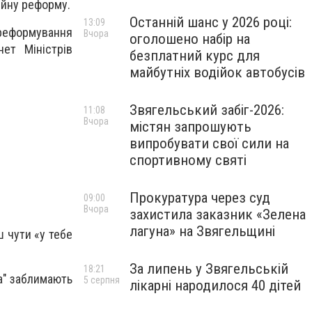
ійну реформу.
Останній шанс у 2026 році:
13:09
 реформування
Вчора
оголошено набір на
ет Міністрів
безплатний курс для
майбутніх водійок автобусів
Звягельський забіг-2026:
11:08
Вчора
містян запрошують
випробувати свої сили на
спортивному святі
Прокуратура через суд
09:00
Вчора
захистила заказник «Зелена
лагуна» на Звягельщині
ш чути «у тебе
За липень у Звягельській
18:21
да" заблимають
5 серпня
лікарні народилося 40 дітей