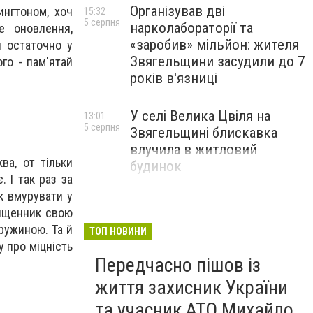
Організував дві
ингтоном, хоч
15:32
5 серпня
нарколабораторії та
е оновлення,
«заробив» мільйон: жителя
я остаточно у
Звягельщини засудили до 7
го - пам'ятай
років в'язниці
У селі Велика Цвіля на
13:01
5 серпня
Звягельщині блискавка
влучила в житловий
ва, от тільки
будинок
 І так раз за
к вмурувати у
вященник свою
дружиною. Та й
ТОП НОВИНИ
у про міцність
Передчасно пішов із
життя захисник України
та учасник АТО Михайло