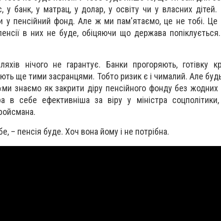
, у банк, у матрац, у долар, у освіту чи у власних дітей
 у пенсійний фонд. Але ж ми пам'ятаємо, це не тобі. Це 
пенсії в них не буде, обіцяючи що держава попіклується.
яхів нічого не гарантує. Банки прогоряють, готівку кр
вають ще тими засранцями. Тобто ризик є і чималий. Але буд
 «ми знаємо як закрити діру пенсійного фонду без жодних
ра в себе ефективніша за віру у міністра соцполітики
Гройсмана.
ебе, – пенсія буде. Хоч вона йому і не потрібна.