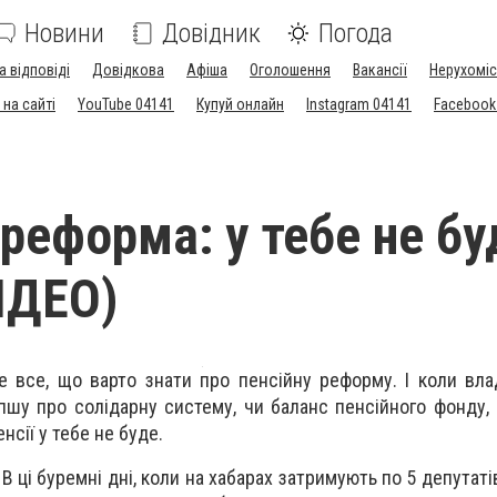
Новини
Довідник
Погода
а відповіді
Довідкова
Афіша
Оголошення
Вакансії
Нерухоміс
на сайті
YouTube 04141
Купуй онлайн
Instagram 04141
Facebook
 реформа: у тебе не бу
ВІДЕО)
це все, що варто знати про пенсійну реформу. І коли вла
пшу про солідарну систему, чи баланс пенсійного фонду,
нсії у тебе не буде.
 В ці буремні дні, коли на хабарах затримують по 5 депутаті