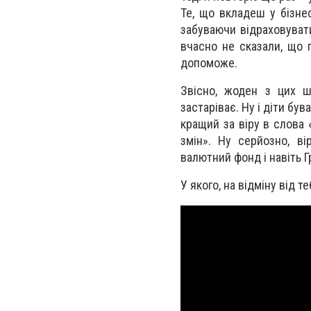
Те, що вкладеш у бізнес
забуваючи відраховувати
вчасно не сказали, що 
допоможе.
Звісно, жоден з цих шл
застаріває. Ну і діти бу
кращий за віру в слова
змін». Ну серйозно, ві
валютний фонд і навіть 
У якого, на відміну від т