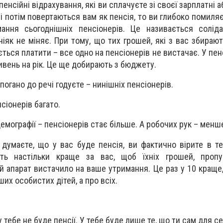
пенсійні відрахування, які ви сплачуєте зі своєї зарплатні а
і потім повертаються вам як пенсія, то ви глибоко помиляє
ання сьогоднішніх пенсіонерів. Це називається соліда
ніяк не міняє. При тому, що тих грошей, які з вас збираю
ється платити – все одно на пенсіонерів не вистачає. У пе
ривень на рік. Це ще добирають з бюджету.
 погано до речі годуєте – нинішніх пенсіонерів.
нсіонерів багато.
емографії – пенсіонерів стає більше. А робочих рук – менш
 думаєте, що у вас буде пенсія, ви фактично вірите в те
уть настільки краще за вас, щоб їхніх грошей, проп
 апарат вистачило на ваше утримання. Це раз у 10 краще, 
их особистих дітей, а про всіх.
у тебе не буде пенсії. У тебе буде лише те, що ти сам для 