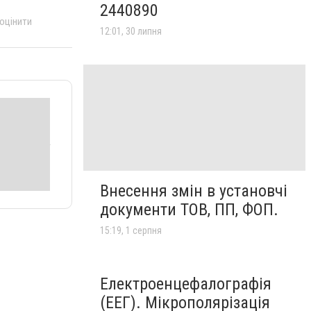
2440890
 оцінити
12:01, 30 липня
Внесення змін в установчі
документи ТОВ, ПП, ФОП.
15:19, 1 серпня
Електроенцефалографія
(ЕЕГ). Мікрополярізація