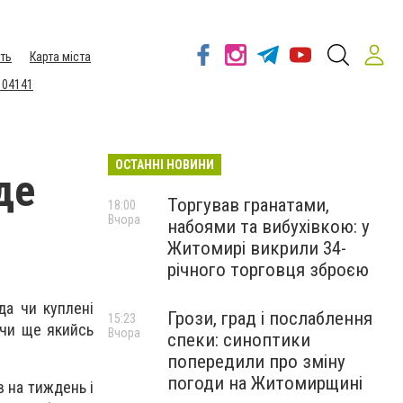
ть
Карта міста
 04141
ОСТАННІ НОВИНИ
де
Торгував гранатами,
18:00
Вчора
набоями та вибухівкою: у
Житомирі викрили 34-
річного торговця зброєю
да чи куплені
Грози, град і послаблення
15:23
 чи ще якийсь
Вчора
спеки: синоптики
попередили про зміну
погоди на Житомирщині
в на тиждень і