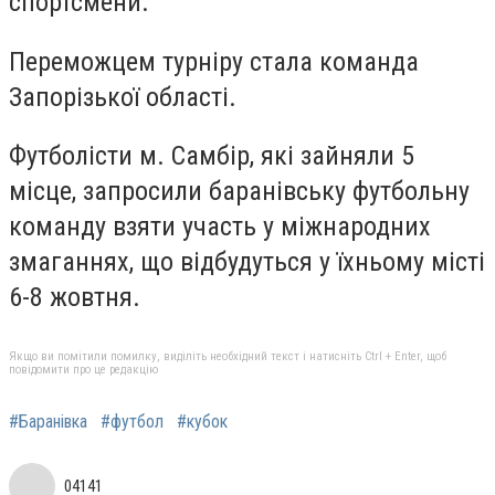
спортсмени.
Переможцем турніру стала команда
Запорізької області.
Футболісти м. Самбір, які зайняли 5
місце, запросили баранівську футбольну
команду взяти участь у міжнародних
змаганнях, що відбудуться у їхньому місті
6-8 жовтня.
Якщо ви помітили помилку, виділіть необхідний текст і натисніть Ctrl + Enter, щоб
повідомити про це редакцію
#Баранівка
#футбол
#кубок
04141