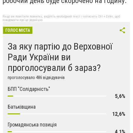
робочий день буде скорочено нa годину.
Якщо ви помітили помилку, виділіть необхідний текст і натисніть Ctrl + Enter, щоб
повідомити про це редакцію
ГОЛОС МІСТА
За яку партію до Верховної
Ради України ви
проголосували б зараз?
проголосувало 486 відвідувачів
БПП "Солідарність"
5,6%
Батьківщина
12,6%
Громадянська позиція
4,1%