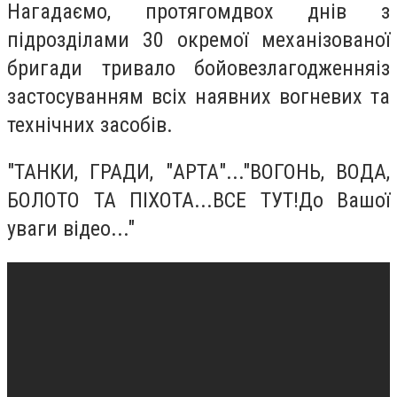
Нагадаємо, протягомдвох днів з
підрозділами 30 окремої механізованої
бригади тривало бойовезлагодженняіз
застосуванням всіх наявних вогневих та
технічних засобів.
"ТАНКИ, ГРАДИ, "АРТА"..."ВОГОНЬ, ВОДА,
БОЛОТО ТА ПІХОТА...ВСЕ ТУТ!До Вашої
уваги відео..."