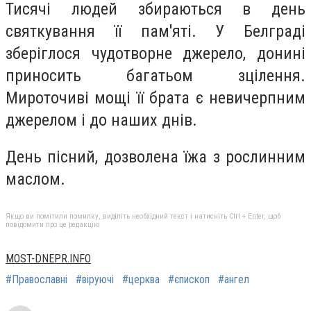
Тисячі людей збираються в день
святкування її пам'яті. У Белграді
зберіглося чудотворне джерело, донині
приносить багатьом зцілення.
Мироточиві мощі її брата є невичерпним
джерелом і до наших днів.
День пісний, дозволена їжа з рослинним
маслом.
Якщо ви помітили помилку, виділіть необхідний текст і натисніть Ctrl + Enter, щоб
повідомити про це редакцію
MOST-DNEPR.INFO
#Православні
#віруючі
#церква
#єпископ
#ангел