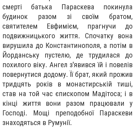
смерті батька Параскева покинула
будинок разом зі своїм братом,
святителем Евфимієм, прагнучи до
подвижницького життя. Спочатку вона
вирушила до Константинополя, а потім в
Йорданську пустелю, де трудилася до
похилого віку. Ангел з'явився їй і повелів
повернутися додому. Її брат, який прожив
тридцять років в монастирській тиші,
став на той час єпископом Мадітоса; і в
кінці життя вони разом працювали у
Господі. Мощі преподобної Параскеви
знаходяться в Румунії.