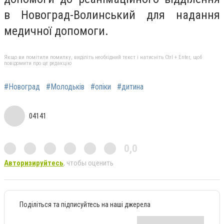
в Новоград-Волинський для надання
медичної допомоги.
Якщо ви помітили помилку, виділіть необхідний текст і натисніть Ctrl + Enter, щоб
повідомити про це редакцію
#Новоград
#Молодьків
#опіки
#дитина
04141
0,0
Авторизируйтесь
, чтобы оценить
Поділіться та підписуйтесь на наші джерела