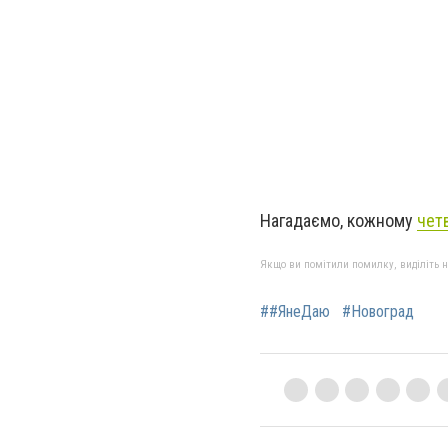
Нагадаємо, кожному
чет
Якщо ви помітили помилку, виділіть нео
##ЯнеДаю
#Новоград