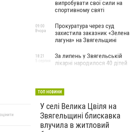
випробувати свої сили на
спортивному святі
Прокуратура через суд
09:00
Вчора
захистила заказник «Зелена
лагуна» на Звягельщині
За липень у Звягельській
18:21
5 серпня
лікарні народилося 40 дітей
ТОП НОВИНИ
У селі Велика Цвіля на
Звягельщині блискавка
 оцінити
влучила в житловий