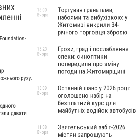
вних
Торгував гранатами,
18:00
мленні
Вчора
набоями та вибухівкою: у
Житомирі викрили 34-
річного торговця зброєю
Foundation-
Грози, град і послаблення
15:23
Вчора
спеки: синоптики
попередили про зміну
др
погоди на Житомирщині
ожнього руху.
Останній шанс у 2026 році:
13:09
Вчора
оголошено набір на
безплатний курс для
жодного
майбутніх водійок автобусів
тали давати
Звягельський забіг-2026:
11:08
Вчора
містян запрошують