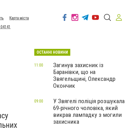
ть
Карта міста
 04141
ОСТАННІ НОВИНИ
Загинув захисник із
11:00
Баранівки, що на
Звягельщині, Олександр
Окончик
У Звягелі поліція розшукала
09:00
69-річного чоловіка, який
ncy
викрав лампадку з могили
захисника
льних