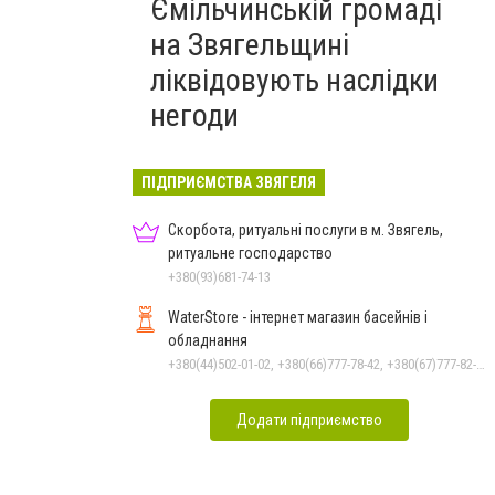
Ємільчинській громаді
на Звягельщині
ліквідовують наслідки
негоди
ПІДПРИЄМСТВА ЗВЯГЕЛЯ
Скорбота, ритуальні послуги в м. Звягель,
ритуальне господарство
+380(93)681-74-13
WaterStore - інтернет магазин басейнів і
обладнання
+380(44)502-01-02, +380(66)777-78-42, +380(67)777-82-19, +380(67)890-80-80, +380(73)890-80-80, +380(44)502-01-03
Додати підприємство