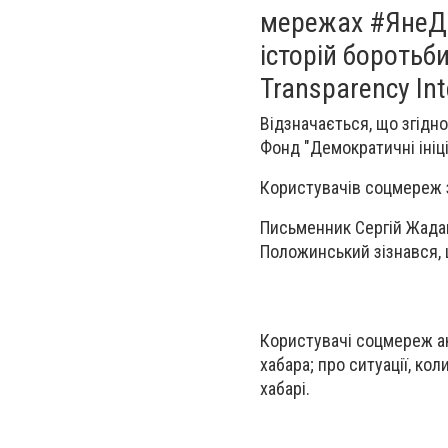
мережах #ЯнеДа
історій боротьб
Transparency Int
Відзначається, що згідно
Фонд "Демократичні ініці
Користувачів соцмереж з
Письменник Сергій Жадан 
Положинський зізнався, 
Користувачі соцмереж ак
хабара;
про ситуації, ко
хабарі.