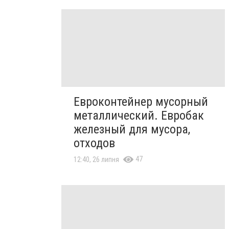
Евроконтейнер мусорный
металлический. Евробак
железный для мусора,
отходов
47
12:40, 26 липня