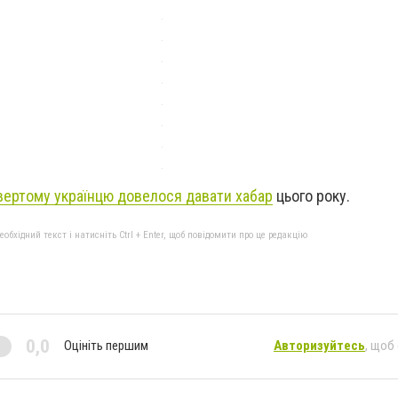
вертому українцю довелося давати хабар
цього року.
бхідний текст і натисніть Ctrl + Enter, щоб повідомити про це редакцію
0,0
Оцініть першим
Авторизуйтесь
, щоб