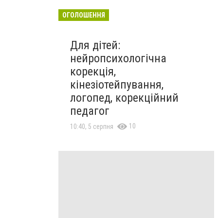
ОГОЛОШЕННЯ
Для дітей:
нейропсихологічна
корекція,
кінезіотейпування,
логопед, корекційний
педагог
10
10:40, 5 серпня