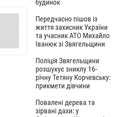
будинок
Передчасно пішов із
життя захисник України
та учасник АТО Михайло
Іванюк зі Звягельщини
Поліція Звягельщини
розшукує зниклу 16-
річну Тетяну Корчевську:
прикмети дівчини
Повалені дерева та
зірвані дахи: у