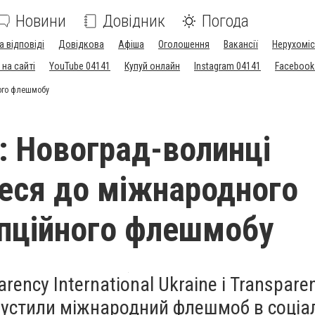
Новини
Довідник
Погода
а відповіді
Довідкова
Афіша
Оголошення
Вакансії
Нерухоміс
на сайті
YouTube 04141
Купуй онлайн
Instagram 04141
Facebook
ного флешмобу
 Новоград-волинці
еся до міжнародного
пційного флешмобу
rency International Ukraine і Transpare
апустили міжнародний флешмоб в соціа