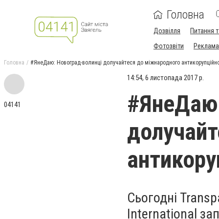
Головна
Дозвілля
Питання т
Фотозвіти
Реклама 
Головна
#ЯнеДаю: Новоград-волинці долучайтеся до міжнародного антикорупцій
14:54, 6 листопада 2017 р.
#ЯнеДаю:
04141
долучайт
антикору
Сьогодні Transpa
International з