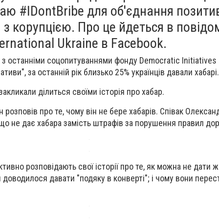
ю #IDontBribe для об'єднання позити
и з корупцією.
Про це йдеться в повідо
ernational Ukraine в Facebook.
 з останніми соцопитуваннями фонду Democratic Initiatives 
ативи", за останній рік близько 25% українців давали хабарі.
акликали ділиться своїми історія про хабар.
розповів про те, чому він не бере хабарів.
Співак Олексан
що не дає хабара замість штрафів за порушення правил дор
тивно розповідають свої історії про те, як можна не дати 
ли доводилося давати "подяку в конверті";
і чому вони перес