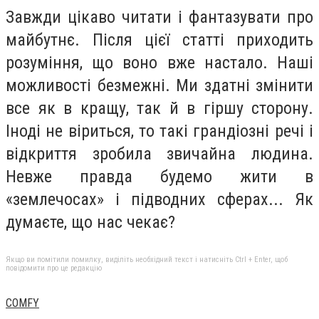
Завжди цікаво читати і фантазувати про
майбутнє. Після цієї статті приходить
розуміння, що воно вже настало. Наші
можливості безмежні. Ми здатні змінити
все як в кращу, так й в гіршу сторону.
Іноді не віриться, то такі грандіозні речі і
відкриття зробила звичайна людина.
Невже правда будемо жити в
«землечосах» і підводних сферах... Як
думаєте, що нас чекає?
Якщо ви помітили помилку, виділіть необхідний текст і натисніть Ctrl + Enter, щоб
повідомити про це редакцію
COMFY