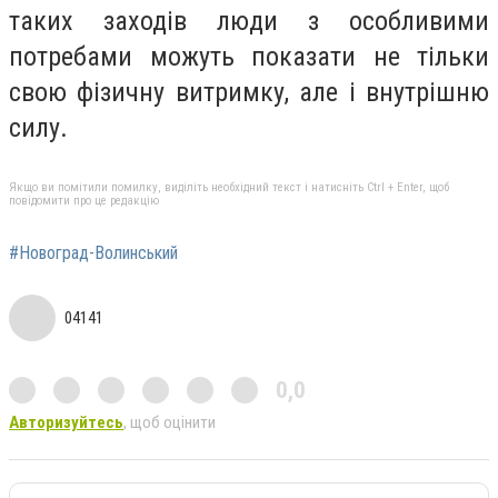
таких заходів люди з особливими
потребами можуть показати не тільки
свою фізичну витримку, але і внутрішню
силу.
Якщо ви помітили помилку, виділіть необхідний текст і натисніть Ctrl + Enter, щоб
повідомити про це редакцію
#Новоград-Волинський
04141
0,0
Авторизуйтесь
, щоб оцінити