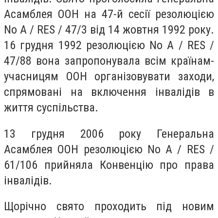
Асамблея ООН на 47-й сесії резолюцією
No A / RES / 47/3 від 14 жовтня 1992 року.
16 грудня 1992 резолюцією No A / RES /
47/88 вона запропонувала всім країнам-
учасницям ООН організовувати заходи,
спрямовані на включення інвалідів в
життя суспільства.
13 грудня 2006 року Генеральна
Асамблея ООН резолюцією No A / RES /
61/106 прийняла Конвенцію про права
інвалідів.
Щорічно свято проходить під новим