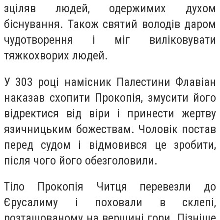
зціляв людей, одержимих духом
біснування. Також святий володів даром
чудотворення і міг виліковувати
тяжкохворих людей.
У 303 році намісник Палестини Флавіан
наказав схопити Прокопія, змусити його
відректися від віри і принести жертву
язичницьким божествам. Чоловік постав
перед судом і відмовився це зробити,
після чого його обезголовили.
Тіло Прокопія Читця перевезли до
Єрусалиму і поховали в склепі,
розташованому на вершині гори. Пізніше