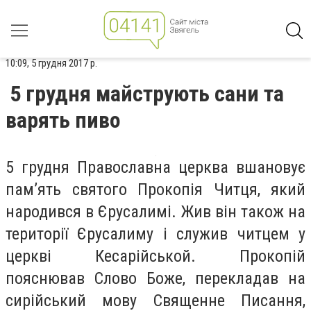
10:09, 5 грудня 2017 р.
5 грудня майструють сани та
варять пиво
5 грудня Православна церква вшановує
пам’ять святого Прокопія Читця, який
народився в Єрусалимі. Жив він також на
території Єрусалиму і служив читцем у
церкві Кесарійськой. Прокопій
пояснював Слово Боже, перекладав на
сирійський мову Священне Писання,