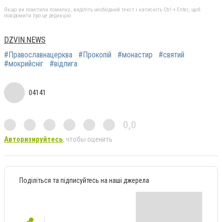
Якщо ви помітили помилку, виділіть необхідний текст і натисніть Ctrl + Enter, щоб
повідомити про це редакцію
DZVIN.NEWS
#Православнацерква
#Прокопій
#монастир
#святий
#мокрийсніг
#відлига
04141
0,0
Авторизируйтесь
, чтобы оценить
Поділіться та підписуйтесь на наші джерела