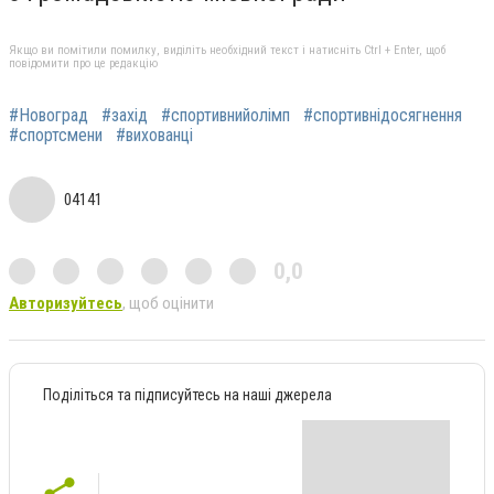
Якщо ви помітили помилку, виділіть необхідний текст і натисніть Ctrl + Enter, щоб
повідомити про це редакцію
#Новоград
#захід
#спортивнийолімп
#спортивнідосягнення
#спортсмени
#вихованці
04141
0,0
Авторизуйтесь
, щоб оцінити
Поділіться та підписуйтесь на наші джерела