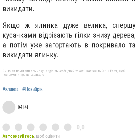
викидати.
Якщо ж ялинка дуже велика, спершу
кусачками відрізають гілки знизу дерева,
а потім уже загортають в покривало та
викидати ялинку.
Якщо ви помітили помилку, виділіть необхідний текст і натисніть Ctrl + Enter, щоб
повідомити про це редакцію
#ялинка
#Новийрік
04141
0,0
Авторизуйтесь
, щоб оцінити