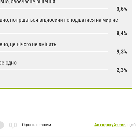
вно, своєчасне рішення
3,6%
вно, погіршаться відносини і сподіватися на мир не
8,4%
вно, це нічого не змінить
9,3%
се одно
2,3%
0,0
Оцініть першим
Авторизуйтесь
, щоб