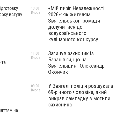
«Мій пиріг Незалежності –
ідготовку
13:00
Вчора
2026»: як жителям
року вступу
Звягельської громади
долучитися до
всеукраїнського
кулінарного конкурсу
Загинув захисник із
11:00
Вчора
Баранівки, що на
 та
Звягельщині, Олександр
Окончик
У Звягелі поліція розшукала
09:00
Вчора
69-річного чоловіка, який
викрав лампадку з могили
захисника
няттям на