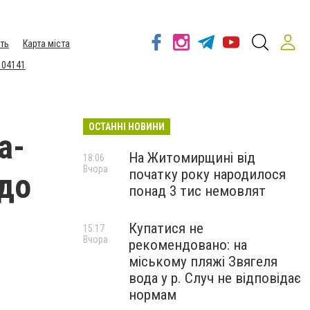
ть
Карта міста
 04141
ОСТАННІ НОВИНИ
а-
На Житомирщині від
18:06
Вчора
початку року народилося
 до
понад 3 тис немовлят
Купатися не
15:17
Вчора
рекомендовано: на
міському пляжі Звягеля
вода у р. Случ не відповідає
нормам