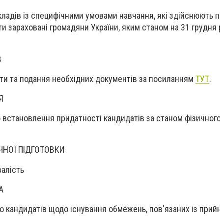
ладів із специфічними умовами навчання, які здійснюють п
ти зараховані громадяни України, яким станом на 31 грудня 
В
ти та подання необхідних документів за посиланням
ТУТ
.
Я
встановлення придатності кандидатів за станом фізичного
ИЧНОЇ ПІДГОТОВКИ
валість
А
о кандидатів щодо існування обмежень, пов'язаних із прий