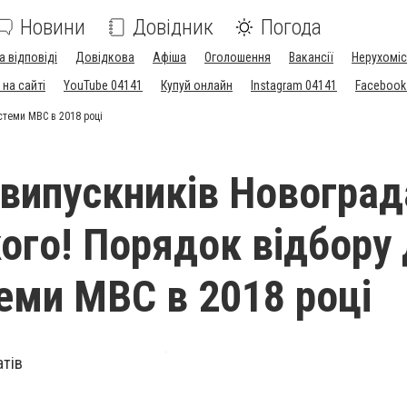
Новини
Довідник
Погода
а відповіді
Довідкова
Афіша
Оголошення
Вакансії
Нерухоміс
на сайті
YouTube 04141
Купуй онлайн
Instagram 04141
Facebook
стеми МВС в 2018 році
 випускників Новоград
ого! Порядок відбору
еми МВС в 2018 році
атів