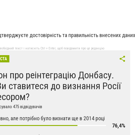
ідтверджуєте достовірність та правильність внесених даних
бхідний текст і натисніть Ctrl + Enter, щоб повідомити про це редакцію
ІСТА
он про реінтеграцію Донбасу.
Ви ставитеся до визнання Росії
есором?
увало 475 відвідувачів
вно, але потрібно було визнати ще в 2014 році
76,4%