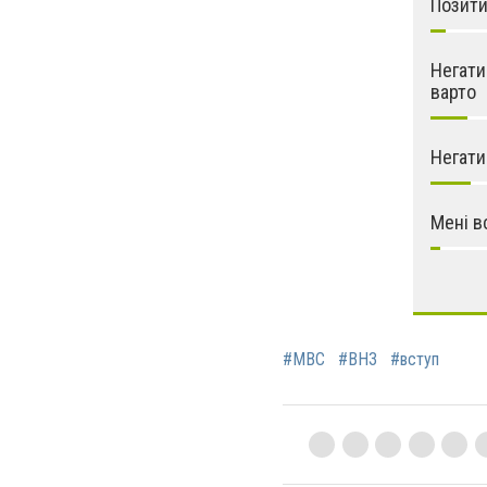
Позити
Негати
варто
Негати
Мені в
#МВС
#ВНЗ
#вступ