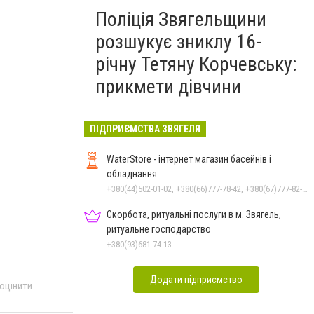
Поліція Звягельщини
розшукує зниклу 16-
річну Тетяну Корчевську:
прикмети дівчини
ПІДПРИЄМСТВА ЗВЯГЕЛЯ
WaterStore - інтернет магазин басейнів і
обладнання
+380(44)502-01-02, +380(66)777-78-42, +380(67)777-82-19, +380(67)890-80-80, +380(73)890-80-80, +380(44)502-01-03
Скорбота, ритуальні послуги в м. Звягель,
ритуальне господарство
+380(93)681-74-13
Додати підприємство
 оцінити