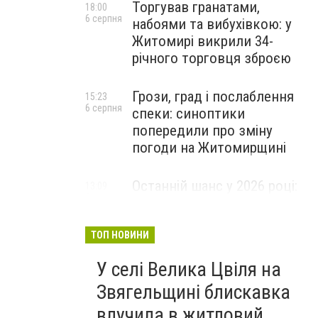
Торгував гранатами,
18:00
6 серпня
набоями та вибухівкою: у
Житомирі викрили 34-
річного торговця зброєю
Грози, град і послаблення
15:23
6 серпня
спеки: синоптики
попередили про зміну
погоди на Житомирщині
Останній шанс у 2026 році:
13:09
6 серпня
оголошено набір на
безплатний курс для
майбутніх водійок автобусів
ТОП НОВИНИ
У селі Велика Цвіля на
Звягельщині блискавка
влучила в житловий