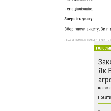
- спеціалізацію.
Зверніть увагу:
Зберігаючи анкету, Ви п
Якщо ви помітили помилку, виділіть нео
ГОЛОС М
Зак
Як 
агр
проголос
Позити