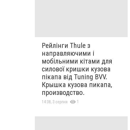
Рейлінги Thule з
направляючими і
мобільними кітами для
силової кришки кузова
пікапа від Tuning BVV.
Крышка кузова пикапа,
производство.
1
14:38, 3 серпня