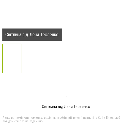
Світлина від Лени Тесленко.
Світлина від Лени Тесленко.
Якщо ви помітили помилку, виділіть необхідний текст і натисніть Ctrl + Enter, щоб
повідомити про це редакцію