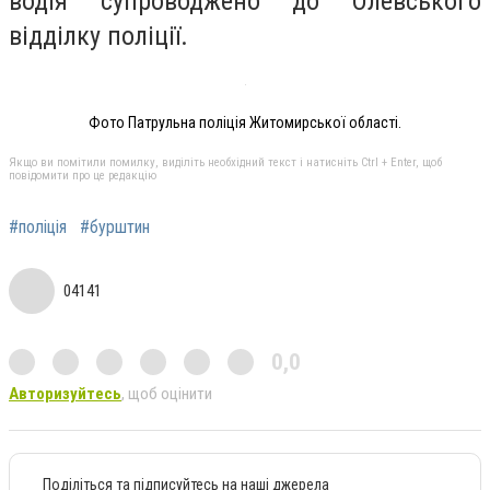
водія супроводжено до Олевського
відділку поліції.
Фото Патрульна поліція Житомирської області.
Якщо ви помітили помилку, виділіть необхідний текст і натисніть Ctrl + Enter, щоб
повідомити про це редакцію
#поліція
#бурштин
04141
0,0
Авторизуйтесь
, щоб оцінити
Поділіться та підписуйтесь на наші джерела