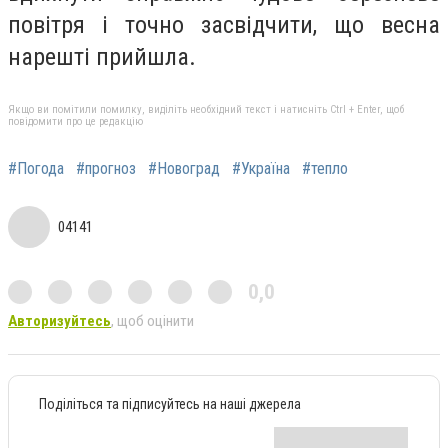
повітря і точно засвідчити, що весна
нарешті прийшла.
Якщо ви помітили помилку, виділіть необхідний текст і натисніть Ctrl + Enter, щоб
повідомити про це редакцію
#Погода
#прогноз
#Новоград
#Україна
#тепло
04141
0,0
Авторизуйтесь
, щоб оцінити
Поділіться та підписуйтесь на наші джерела