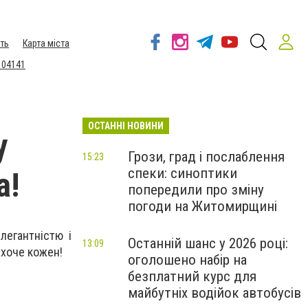
ть
Карта міста
 04141
ОСТАННІ НОВИНИ
у
Грози, град і послаблення
15:23
спеки: синоптики
a!
попередили про зміну
погоди на Житомирщині
легантністю і
Останній шанс у 2026 році:
13:09
ахоче кожен!
оголошено набір на
безплатний курс для
майбутніх водійок автобусів