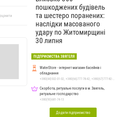
пошкоджених будівель
та шестеро поранених:
 оцінити
наслідки масованого
удару по Житомирщині
30 липня
ПІДПРИЄМСТВА ЗВЯГЕЛЯ
WaterStore - інтернет магазин басейнів і
обладнання
+380(44)502-01-02, +380(66)777-78-42, +380(67)777-82-19, +380(67)890-80-80, +380(73)890-80-80, +380(44)502-01-03
Скорбота, ритуальні послуги в м. Звягель,
ритуальне господарство
+380(93)681-74-13
Додати підприємство