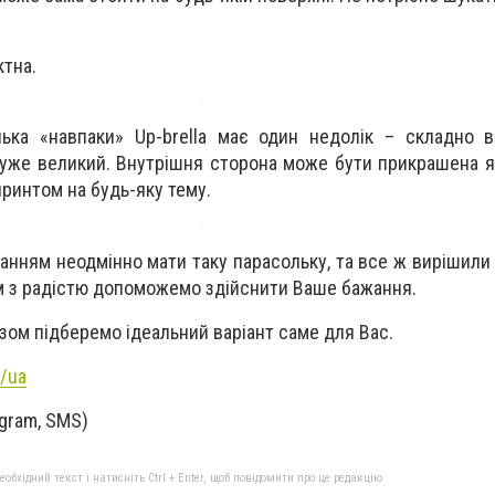
ктна.
ька «навпаки» Up-brella має один недолік – складно в
уже великий. Внутрішня сторона може бути прикрашена 
 принтом на будь-яку тему.
нням неодмінно мати таку парасольку, та все ж вирішили 
ам з радістю допоможемо здійснити Ваше бажання.
азом підберемо ідеальний варіант саме для Вас.
a/ua
egram, SMS)
бхідний текст і натисніть Ctrl + Enter, щоб повідомити про це редакцію