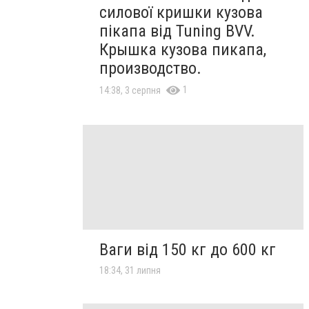
силової кришки кузова
пікапа від Tuning BVV.
Крышка кузова пикапа,
производство.
1
14:38, 3 серпня
Ваги від 150 кг до 600 кг
18:34, 31 липня