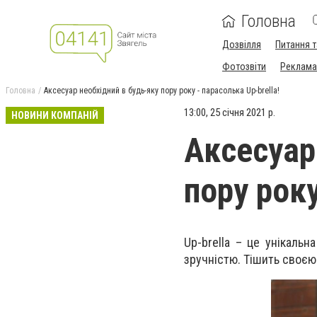
Головна
Дозвілля
Питання т
Фотозвіти
Реклама 
Головна
Аксесуар необхідний в будь-яку пору року - парасолька Up-brella!
13:00, 25 січня 2021 р.
НОВИНИ КОМПАНІЙ
Аксесуар
пору року
Up-brella – це унікаль
зручністю. Тішить своєю