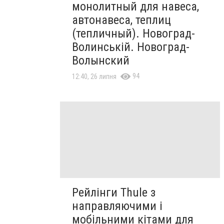
монолитный для навеса,
автонавеса, теплиц
(тепличный). Новоград-
Волинській. Новоград-
Волынский
94
12:40, 26 липня
Рейлінги Thule з
направляючими і
мобільними кітами для