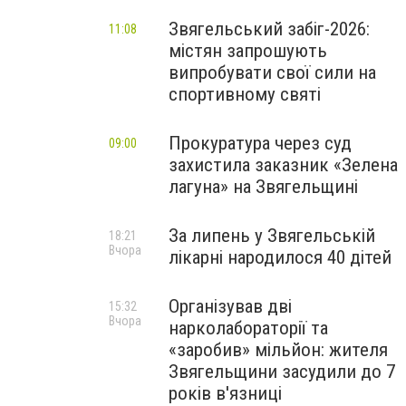
Звягельський забіг-2026:
11:08
містян запрошують
випробувати свої сили на
спортивному святі
Прокуратура через суд
09:00
захистила заказник «Зелена
лагуна» на Звягельщині
За липень у Звягельській
18:21
Вчора
лікарні народилося 40 дітей
Організував дві
15:32
Вчора
нарколабораторії та
«заробив» мільйон: жителя
Звягельщини засудили до 7
років в'язниці