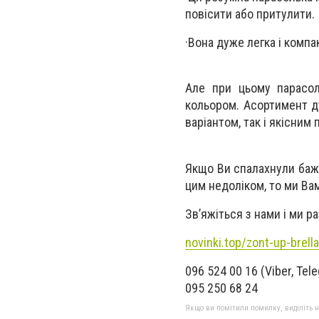
повісити або притулити.
·Вона дуже легка і компа
Але при цьому парасол
кольором. Асортимент д
варіантом, так і якісним
Якщо Ви спалахнули бажа
цим недоліком, то ми В
Зв’яжіться з нами і ми р
novinki.top/zont-up-brell
096 524 00 16 (Viber, Tel
095 250 68 24
Якщо ви помітили помилку, виділіть нео