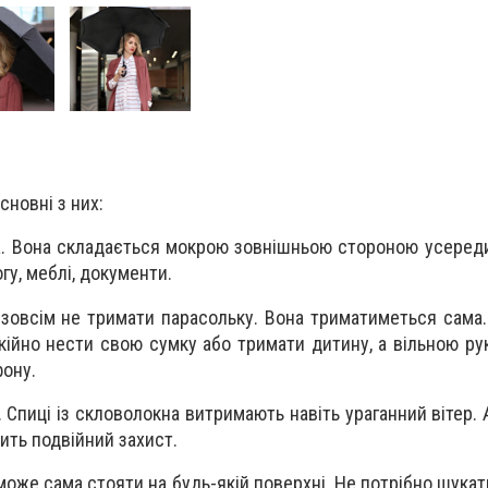
сновні з них:
а. Вона складається мокрою зовнішньою стороною усереди
гу, меблі, документи.
 зовсім не тримати парасольку. Вона триматиметься сама.
кійно нести свою сумку або тримати дитину, а вільною ру
фону.
. Спиці із скловолокна витримають навіть ураганний вітер
ить подвійний захист.
оже сама стояти на будь-якій поверхні. Не потрібно шукати