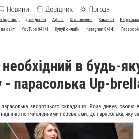
Новини
Довідник
Погода
а відповіді
Довідкова
Афіша
Оголошення
Вакансії
Нерухоміс
на сайті
YouTube 04141
Купуй онлайн
Instagram 04141
Facebook
 необхідний в будь-як
 - парасолька Up-brell
на парасолька зворотнього складання. Вона дивує своєю е
 надійністю і численними перевагами. Це парасолька, яку з