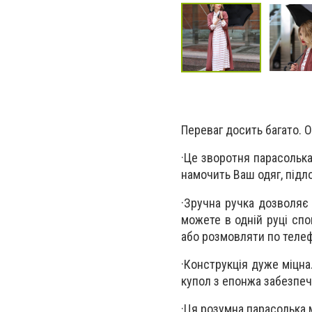
Переваг досить багато. О
·Це зворотня парасольк
намочить Ваш одяг, підло
·Зручна ручка дозволяє
можете в одній руці спо
або розмовляти по теле
·Конструкція дуже міцна
купол з епонжа забезпеч
·Ця розумна парасолька м