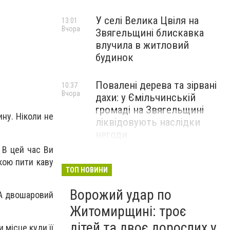
У селі Велика Цвіля на
13:01
Вчора
Звягельщині блискавка
влучила в житловий
будинок
Повалені дерева та зірвані
10:37
Вчора
дахи: у Ємільчинській
громаді на Звягельщині
ну. Ніколи не
ліквідовують наслідки
негоди
 В цей час Ви
кою пити каву
ТОП НОВИНИ
Ворожий удар по
. А двошаровий
Житомирщині: троє
дітей та двоє дорослих у
 місце куди її