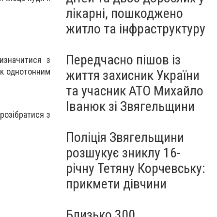
лікарні, пошкоджено
житло та інфраструктуру
Передчасно пішов із
изначитися з
як однотонним
життя захисник України
та учасник АТО Михайло
Іванюк зі Звягельщини
розібратися з
Поліція Звягельщини
розшукує зниклу 16-
річну Тетяну Корчевську:
прикмети дівчини
Близько 300