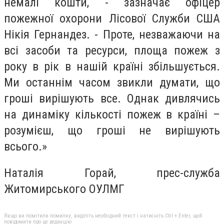
немалі кошти, - зазначає офіцер
пожежної охорони Лісової Служби США
Нікія Гернандез. - Проте, незважаючи на
всі засоби та ресурси, площа пожеж з
року в рік в нашій країні збільшується.
Ми останнім часом звикли думати, що
гроші вирішують все. Однак дивлячись
на динаміку кількості пожеж в країні –
розумієш, що гроші не вирішують
всього.»
Наталія Горай, прес-служба
Житомирського ОУЛМГ
Якщо ви помітили помилку, виділіть необхідний текст і натисніть Ctrl + Enter, щоб
повідомити про це редакцію