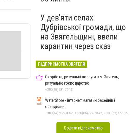
У дев'яти селах
Дубрівської громади, що
на Звягельщині, ввели
карантин через сказ
ПІДПРИЄМСТВА ЗВЯГЕЛЯ
Скорбота, ритуальні послуги в м. Звягель,
ритуальне господарство
+380(93)681-74-13
WaterStore - інтернет магазин басейнів і
обладнання
+380(44)502-01-02, +380(66)777-78-42, +380(67)777-82-19, +380(67)890-80-80, +380(73)890-80-80, +380(44)502-01-03
Додати підприємство