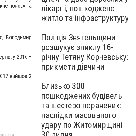
жче пояса» та
лікарні, пошкоджено
житло та інфраструктуру
Поліція Звягельщини
ло, Володимир
розшукує зниклу 16-
річну Тетяну Корчевську:
ртів, у 2016 –
прикмети дівчини
 2017 вийшов 2
Близько 300
пошкоджених будівель
та шестеро поранених:
наслідки масованого
удару по Житомирщині
30 липня
 оцінити