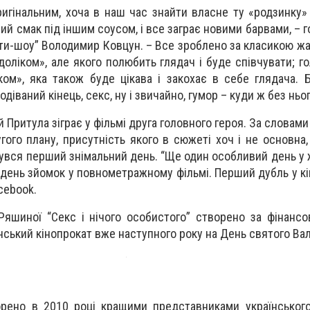
игінальним, хоча в наш час знайти власне ту «родзинку
ий смак під іншим соусом, і все заграє новими барвами, – 
яти-шоу” Володимир Ковцун. – Все зроблено за класикою жа
оліком», але якого полюбить глядач і буде співчувати; го
ом», яка також буде цікава і закохає в себе глядача. Б
діваний кінець, секс, ну і звичайно, гумор – куди ж без ньо
ій Притула зіграє у фільмі друга головного героя. За словами
ого плану, присутність якого в сюжеті хоч і не основна,
увся перший знімальний день. “Ще один особливий день у 
 день зйомок у повнометражному фільмі. Перший дубль у кі
acebook.
яшиної “Секс і нічого особистого” створено за фінансо
їнський кінопрокат вже наступного року на День святого Ва
рено в 2010 році кращими представниками українського