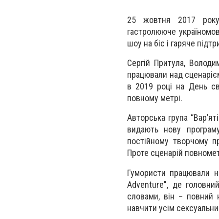
25 жовтня 2017 року
гастролююче україномов
шоу на біс і гаряче підтр
Сергій Притула, Володи
працювали над сценарієм
в 2019 році на День с
повному метрі.
Авторська група “Вар’ят
видають нову програму
постійному творчому пр
Проте сценарій повномет
Гумористи працювали н
Adventure", де головни
словами, він – повний
навчити усім сексуальн