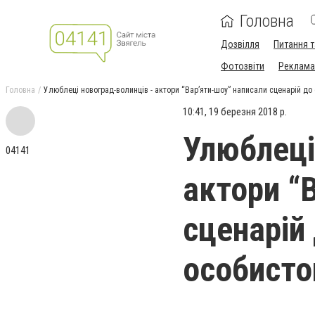
Головна
Дозвілля
Питання т
Фотозвіти
Реклама 
Головна
Улюблеці новоград-волинців - актори “Вар’яти-шоу” написали сценарій до ф
10:41, 19 березня 2018 р.
Улюблеці
04141
актори “
сценарій 
особисто