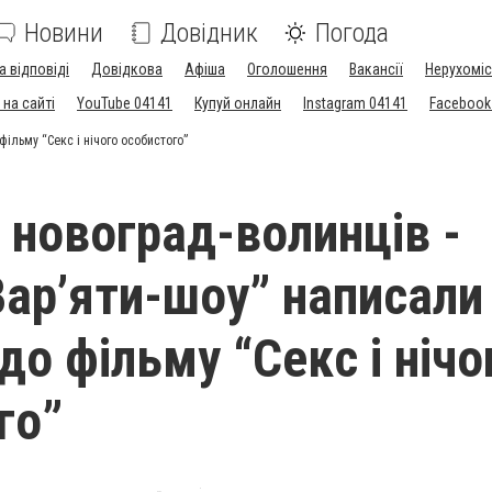
Новини
Довідник
Погода
а відповіді
Довідкова
Афіша
Оголошення
Вакансії
Нерухоміс
на сайті
YouTube 04141
Купуй онлайн
Instagram 04141
Facebook
ільму “Секс і нічого особистого”
 новоград-волинців -
Вар’яти-шоу” написали
до фільму “Секс і нічо
го”