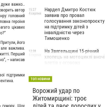
» дуже важко…
Нардеп Дмитро Костюк
говорить автор
15:27
4 серпня
заявив про провал
нру: головний
голосування законопроєкту
ловна героїня
на підтримку дітей з
агато цікавих
інвалідністю через
го?”
Тимошенко
 Притули, його
 але важлива.
На Звягельщині 15-річний
12:38
житті. Перший
4 серпня
хлопець на мотоциклі вночі
но”, – написав
влетів у огорожу
вої підтримки
ТОП НОВИНИ
лентина.
Ворожий удар по
Житомирщині: троє
дітей та двоє дорослих у
 гумору. Шоу