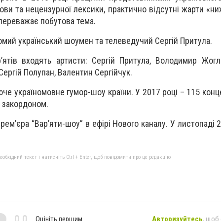
ови та нецензурної лексики, практично відсутні жарти «ни
 переважає побутова тема.
домий український шоумен та телеведучий Сергій Притула.
’ятів входять артисти: Сергій Притула, Володимир Жог
 Сергій Полупан, Валентин Сергійчук.
че україномовне гумор-шоу країни. У 2017 році – 115 конце
а закордоном.
рем’єра “Вар’яти-шоу” в ефірі Нового каналу. У листопаді
бхідний текст і натисніть Ctrl + Enter, щоб повідомити про це редакцію
0,0
Оцініть першим
Авторизуйтесь
, щоб