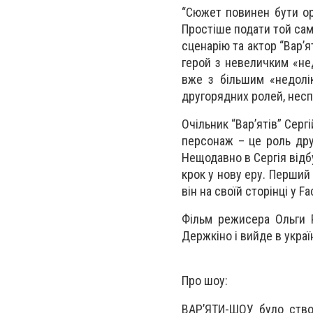
“Сюжет повинен бути ор
Простіше подати той сам
сценарію та актор “Вар’
герой з невеличким «нед
вже з більшим «недолік
другорядних ролей, неспо
Очільник “Вар’ятів” Серг
персонаж – це роль друг
Нещодавно в Сергія відб
крок у нову еру. Перший
він на своїй сторінці у F
Фільм режисера Ольги Р
Держкіно і вийде в укра
Про шоу:
ВАР’ЯТИ-ШОУ було ство