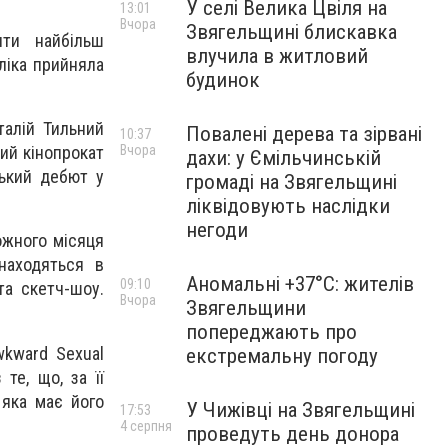
У селі Велика Цвіля на
13:01
Вчора
Звягельщині блискавка
ти найбільш
влучила в житловий
ліка прийняла
будинок
талій Тильний
Повалені дерева та зірвані
10:37
Вчора
кий кінопрокат
дахи: у Ємільчинській
ський дебют у
громаді на Звягельщині
ліквідовують наслідки
негоди
ожного місяця
находяться в
Аномальні +37°C: жителів
09:10
та скетч-шоу.
Вчора
Звягельщини
попереджають про
kward Sexual
екстремальну погоду
те, що, за її
 яка має його
У Чижівці на Звягельщині
17:53
4 серпня
проведуть день донора