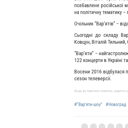
позбавлене російської м
на політичну тематику –
Очільник “Вар’ятів” – ві
Сьогодні до складу Вар
Ковцун, Віталій Тильний,
“Вар’яти” – найгастролюю
122 концерти в Україні т
Восени 2016 відбулася п
сезон телеверсії.
Якщо ви помітили помилку, виділіть нео
#“Вар’яти-шоу”
#Новоград