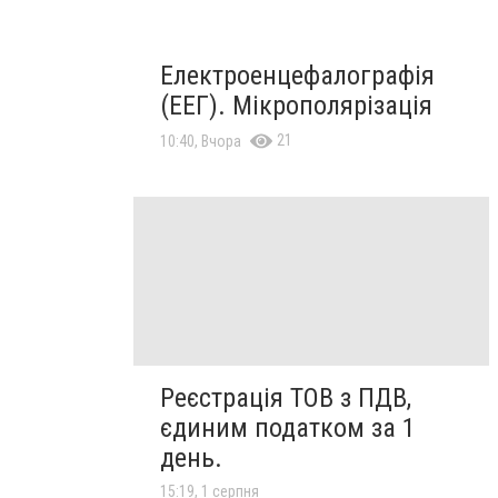
Електроенцефалографія
(ЕЕГ). Мікрополярізація
21
10:40, Вчора
Реєстрація ТОВ з ПДВ,
єдиним податком за 1
день.
15:19, 1 серпня