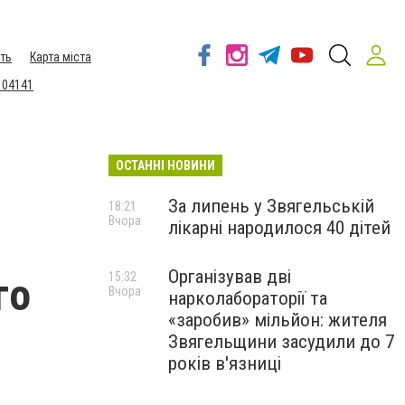
ть
Карта міста
 04141
ОСТАННІ НОВИНИ
За липень у Звягельській
18:21
Вчора
лікарні народилося 40 дітей
Організував дві
го
15:32
Вчора
нарколабораторії та
«заробив» мільйон: жителя
Звягельщини засудили до 7
років в'язниці