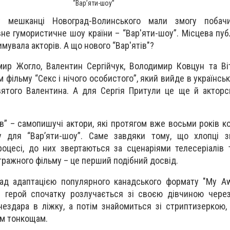
“Вар’яти-шоу”
 мешканці Новоград-Волинського мали змогу побачи
не гумористичне шоу країни – “Вар'яти-шоу”. Місцева пуб
имувала акторів. А що нового “Вар'ятів"?
мир Жогло, Валентин Сергійчук, Володимир Ковцун та Ві
 фільму “Секс і нічого особистого”, який вийде в українсь
вятого Валентина. А для Сергія Притули це ще й актор
ів” – самопишучі актори, які протягом вже восьми років к
 для “Вар’яти-шоу”. Саме завдяки тому, що хлопці з
оцесі, до них звертаються за сценаріями телесеріалів 
ражного фільму – це перший подібний досвід.
ад адаптацією популярного канадського формату "My Aw
й герой спочатку розлучається зі своєю дівчиною через 
 нездара в ліжку, а потім знайомиться зі стриптизеркою,
им тонкощам.