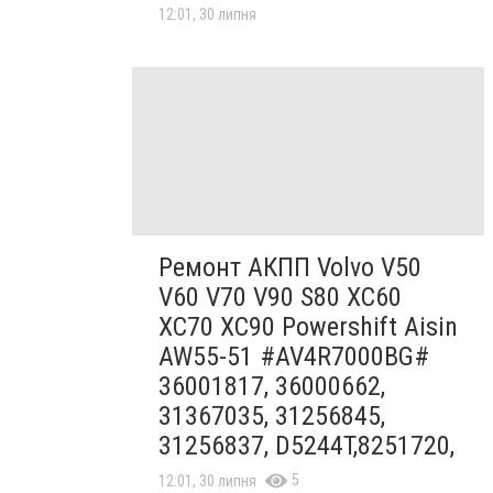
12:01, 30 липня
Ремонт АКПП Volvo V50
V60 V70 V90 S80 XC60
XC70 XC90 Powershift Aisin
AW55-51 #AV4R7000BG#
36001817, 36000662,
31367035, 31256845,
31256837, D5244T,8251720,
5
12:01, 30 липня