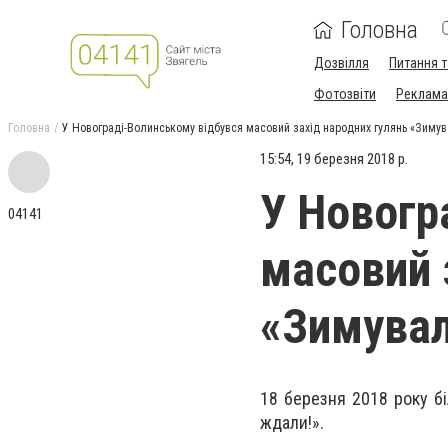
Головна
Дозвілля
Питання т
Фотозвіти
Реклама 
Головна
У Новограді-Волинському відбувся масовий захід народних гулянь «Зимув
15:54, 19 березня 2018 р.
У Новогр
04141
масовий 
«Зимувал
18 березня 2018 року б
ждали!».