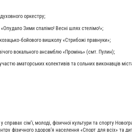
 духовного оркестру;
 «Опудало Зими спалімо! Весні шлях стелімо!»;
у козацько-бойового вишколу «Стрибожі правнуки»;
вічого вокального ансамблю «Промінь» (смт. Пулин);
 участю аматорських колективів та сольних виконавців міст
у справах сім'ї, молоді, фізичної культури та спорту Новог
Центру фізичного здоров’я населення «Спорт для всіх» та д