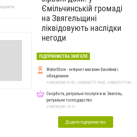
Ємільчинській громаді
 оцінити
на Звягельщині
ліквідовують наслідки
негоди
ПІДПРИЄМСТВА ЗВЯГЕЛЯ
WaterStore - інтернет магазин басейнів і
обладнання
+380(44)502-01-02, +380(66)777-78-42, +380(67)777-82-19, +380(67)890-80-80, +380(73)890-80-80, +380(44)502-01-03
Скорбота, ритуальні послуги в м. Звягель,
ритуальне господарство
+380(93)681-74-13
Додати підприємство