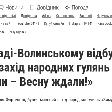
Новини
Довідник
Погода
а відповіді
Довідкова
Афіша
Оголошення
Вакансії
Нерухоміс
на сайті
YouTube 04141
Купуй онлайн
Instagram 04141
Facebook
али – Весну ждали!»
аді-Волинському відб
захід народних гулянь
и – Весну ждали!»
іля Фортеці відбувся масовий захід народних гулянь «Зим