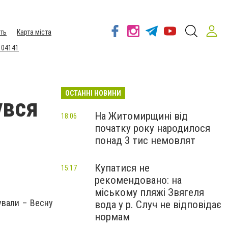
ть
Карта міста
 04141
ОСТАННІ НОВИНИ
увся
На Житомирщині від
18:06
початку року народилося
понад 3 тис немовлят
Купатися не
15:17
рекомендовано: на
міському пляжі Звягеля
ували – Весну
вода у р. Случ не відповідає
нормам