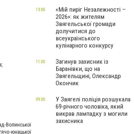
«Мій пиріг Незалежності –
13:00
2026»: як жителям
Звягельської громади
долучитися до
всеукраїнського
кулінарного конкурсу
Загинув захисник із
11:00
а;
Баранівки, що на
Звягельщині, Олександр
Окончик
У Звягелі поліція розшукала
09:00
69-річного чоловіка, який
викрав лампадку з могили
захисника
рад-Волинської
итячо-юнацької