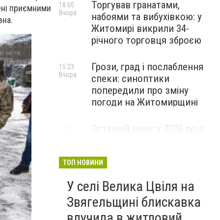
Торгував гранатами,
18:00
ені приємними
Вчора
набоями та вибухівкою: у
вна.
Житомирі викрили 34-
річного торговця зброєю
Грози, град і послаблення
15:23
Вчора
спеки: синоптики
попередили про зміну
погоди на Житомирщині
Останній шанс у 2026 році:
13:09
Вчора
оголошено набір на
безплатний курс для
майбутніх водійок автобусів
ТОП НОВИНИ
У селі Велика Цвіля на
Звягельщині блискавка
влучила в житловий