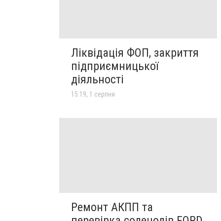
Ліквідація ФОП, закриття
підприємницької
діяльності
15:19, 1 серпня
Ремонт АКПП та
перевірка соленодів FORD