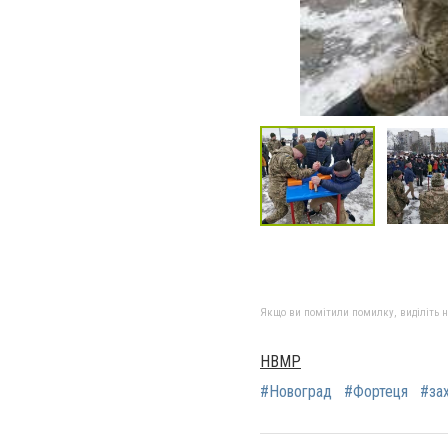
Якщо ви помітили помилку, виділіть нео
НВМР
#Новоград
#Фортеця
#зах