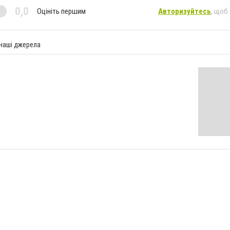
0,0
Оцініть першим
Авторизуйтесь
, щоб
 наші джерела