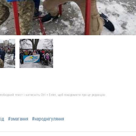
бхідний текст і натисніть Ctrl + Enter, щоб повідомити про це редакцію
ід
#змагання
#народнігуляння