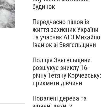
будинок
Передчасно пішов із
життя захисник України
та учасник АТО Михайло
Іванюк зі Звягельщини
Поліція Звягельщини
розшукує зниклу 16-
річну Тетяну Корчевську:
прикмети дівчини
Повалені дерева та
зірвані дахи: у