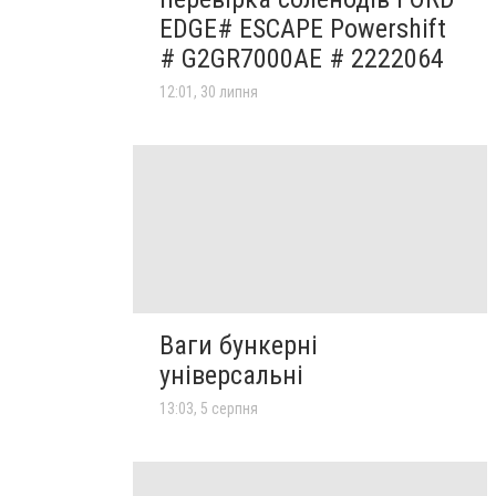
EDGE# ESCAPE Powershift
# G2GR7000AE # 2222064
12:01, 30 липня
Ваги бункерні
універсальні
13:03, 5 серпня