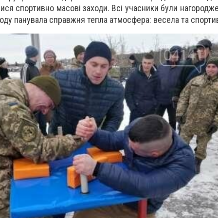
ися спортивно масові заходи. Всі учасники були нагородж
ходу панувала справжня тепла атмосфера: весела та спорти