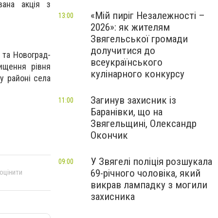
вана акція з
«Мій пиріг Незалежності –
13:00
2026»: як жителям
Звягельської громади
долучитися до
 та Новоград-
всеукраїнського
ищення рівня
кулінарного конкурсу
у районі села
Загинув захисник із
11:00
Баранівки, що на
Звягельщині, Олександр
Окончик
У Звягелі поліція розшукала
09:00
69-річного чоловіка, який
 оцінити
викрав лампадку з могили
захисника