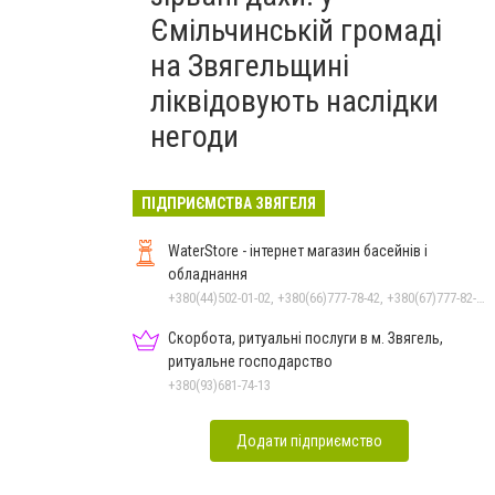
Ємільчинській громаді
на Звягельщині
ліквідовують наслідки
негоди
ПІДПРИЄМСТВА ЗВЯГЕЛЯ
WaterStore - інтернет магазин басейнів і
обладнання
+380(44)502-01-02, +380(66)777-78-42, +380(67)777-82-19, +380(67)890-80-80, +380(73)890-80-80, +380(44)502-01-03
Скорбота, ритуальні послуги в м. Звягель,
ритуальне господарство
+380(93)681-74-13
Додати підприємство