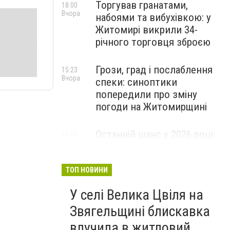
Торгував гранатами,
18:00
Вчора
набоями та вибухівкою: у
Житомирі викрили 34-
річного торговця зброєю
Грози, град і послаблення
15:23
Вчора
спеки: синоптики
попередили про зміну
погоди на Житомирщині
Останній шанс у 2026 році:
13:09
Вчора
оголошено набір на
безплатний курс для
майбутніх водійок автобусів
ТОП НОВИНИ
У селі Велика Цвіля на
Звягельщині блискавка
влучила в житловий