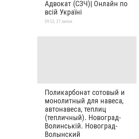
Адвокат (СЗЧ)| Онлайн по
всій Україні
09:52, 27 липня
Поликарбонат сотовый и
монолитный для навеса,
автонавеса, теплиц
(тепличный). Новоград-
Волинській. Новоград-
Волынский