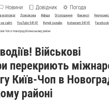
Новини
Довідник
Погода
а відповіді
Довідкова
Афіша
Оголошення
Вакансії
Нерухоміс
на сайті
YouTube 04141
Купуй онлайн
Instagram 04141
Facebook
 Київ-Чоп в Новоград-Волинському районі
водіїв! Військові
ри перекриють міжнар
гу Київ-Чоп в Новогра
ому районі