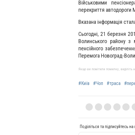
Військовими пенсіоне
перекриття автодороги М
Вказана інформація стал
Сьогодні, 21 березня 20
Волинського району з 
пенсійного забезпеченн
Перемога Новоград-Волин
Якщо ви помітили помилку, виділіть нео
#Київ
#Чоп
#траса
#пер
Поділіться та підписуйтесь на