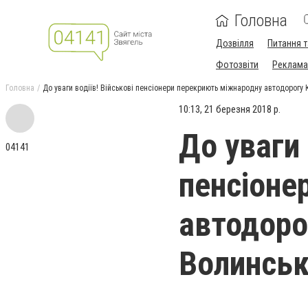
Головна
Дозвілля
Питання т
Фотозвіти
Реклама 
Головна
До уваги водіїв! Військові пенсіонери перекриють міжнародну автодорогу
10:13, 21 березня 2018 р.
До уваги 
04141
пенсіоне
автодоро
Волинськ