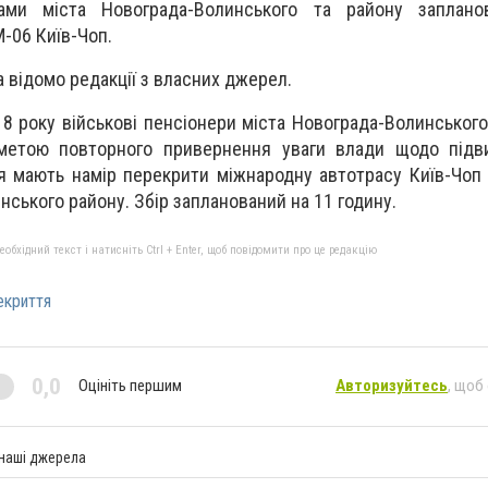
рами міста Новограда-Волинського та району заплано
-06 Київ-Чоп.
а відомо редакції з власних джерел.
18 року військові пенсіонери міста Новограда-Волинського
метою повторного привернення уваги влади щодо підв
я мають намір перекрити міжнародну автотрасу Київ-Чоп 
ського району. Збір запланований на 11 годину.
бхідний текст і натисніть Ctrl + Enter, щоб повідомити про це редакцію
екриття
0,0
Оцініть першим
Авторизуйтесь
, щоб
 наші джерела