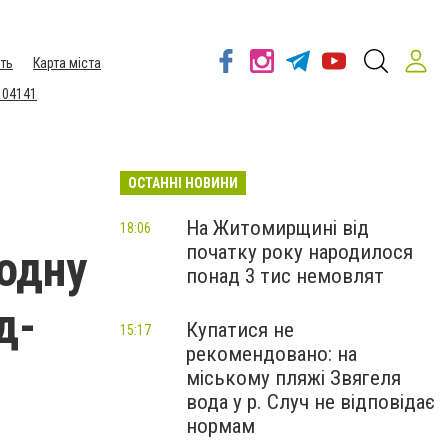
ть
Карта міста
 04141
ОСТАННІ НОВИНИ
На Житомирщині від
18:06
початку року народилося
одну
понад 3 тис немовлят
д-
Купатися не
15:17
рекомендовано: на
міському пляжі Звягеля
вода у р. Случ не відповідає
нормам