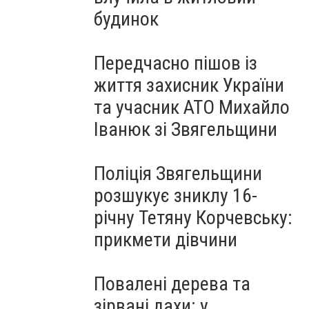
будинок
Передчасно пішов із
життя захисник України
та учасник АТО Михайло
Іванюк зі Звягельщини
Поліція Звягельщини
розшукує зниклу 16-
річну Тетяну Корчевську:
прикмети дівчини
Повалені дерева та
зірвані дахи: у