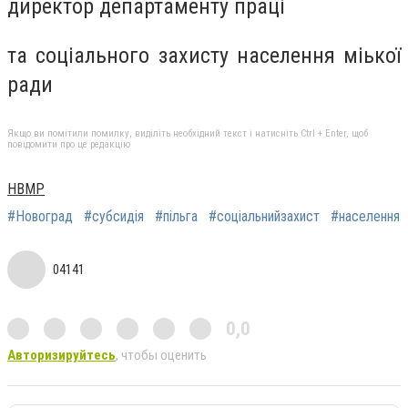
директор департаменту праці
та соціального захисту населення міької
ради
Якщо ви помітили помилку, виділіть необхідний текст і натисніть Ctrl + Enter, щоб
повідомити про це редакцію
НВМР
#Новоград
#субсидія
#пільга
#соціальнийзахист
#населення
04141
0,0
Авторизируйтесь
, чтобы оценить