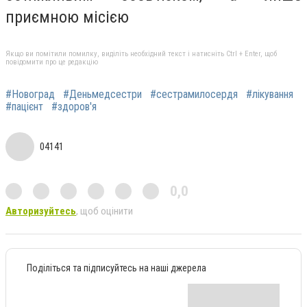
приємною місією
Якщо ви помітили помилку, виділіть необхідний текст і натисніть Ctrl + Enter, щоб
повідомити про це редакцію
#Новоград
#Деньмедсестри
#сестрамилосердя
#лікування
#пацієнт
#здоров'я
04141
0,0
Авторизуйтесь
, щоб оцінити
Поділіться та підписуйтесь на наші джерела