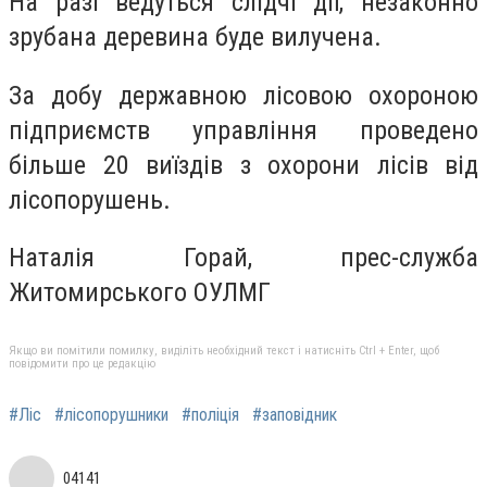
На разі ведуться слідчі дії, незаконно
зрубана деревина буде вилучена.
За добу державною лісовою охороною
підприємств управління проведено
більше 20 виїздів з охорони лісів від
лісопорушень.
Наталія Горай, прес-служба
Житомирського ОУЛМГ
Якщо ви помітили помилку, виділіть необхідний текст і натисніть Ctrl + Enter, щоб
повідомити про це редакцію
#Ліс
#лісопорушники
#поліція
#заповідник
04141