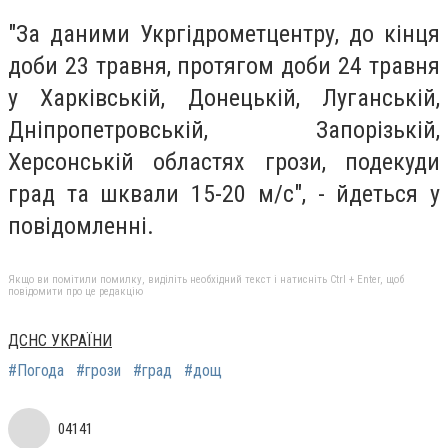
"За даними Укргідрометцентру, до кінця
доби 23 травня, протягом доби 24 травня
у Харківській, Донецькій, Луганській,
Дніпропетровській, Запорізькій,
Херсонській областях грози, подекуди
град та шквали 15-20 м/с", - йдеться у
повідомленні.
Якщо ви помітили помилку, виділіть необхідний текст і натисніть Ctrl + Enter, щоб
повідомити про це редакцію
ДСНС УКРАЇНИ
#Погода
#грози
#град
#дощ
04141