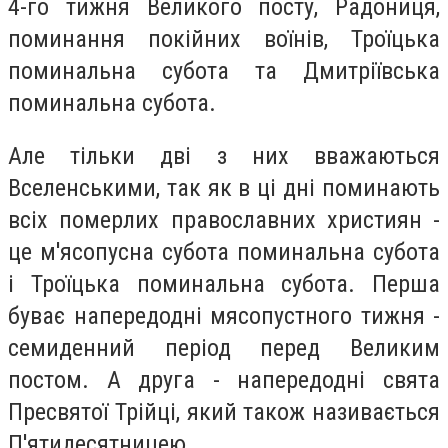
4-го тижня Великого посту, Радониця,
поминання покійних воїнів, Троїцька
поминальна субота та Дмитріївська
поминальна субота.
Але тільки дві з них вважаються
Вселенськими, так як в ці дні поминають
всіх померлих православних християн -
це м'ясопусна субота поминальна субота
і Троїцька поминальна субота. Перша
буває напередодні мясопустного тижня -
семиденний період перед Великим
постом. А друга - напередодні свята
Пресвятої Трійці, який також називається
П'ятидесятницею.