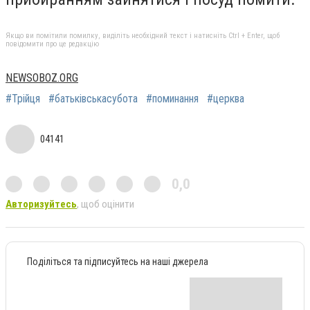
Якщо ви помітили помилку, виділіть необхідний текст і натисніть Ctrl + Enter, щоб
повідомити про це редакцію
NEWSOBOZ.ORG
#Трійця
#батьківськасубота
#поминання
#церква
04141
0,0
Авторизуйтесь
, щоб оцінити
Поділіться та підписуйтесь на наші джерела