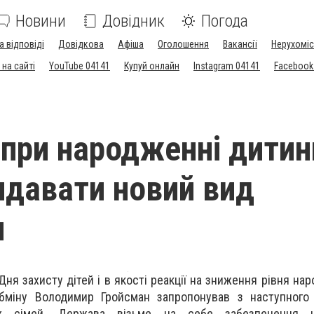
Новини
Довідник
Погода
а відповіді
Довідкова
Афіша
Оголошення
Вакансії
Нерухоміс
на сайті
YouTube 04141
Купуй онлайн
Instagram 04141
Facebook
і при народженні дитин
идавати новий вид
и
ня захисту дітей і в якості реакції на зниження рівня на
Кабміну Володимир Гройсман запропонував з наступного
х сімей. Держава візьме на себе забезпечення 