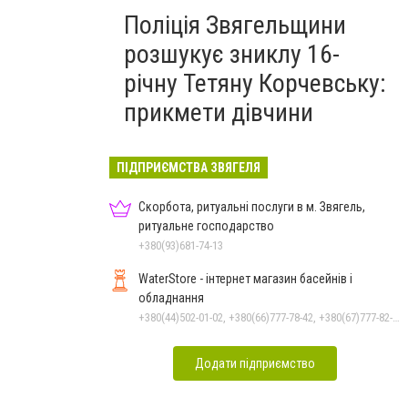
Поліція Звягельщини
розшукує зниклу 16-
річну Тетяну Корчевську:
прикмети дівчини
ПІДПРИЄМСТВА ЗВЯГЕЛЯ
Скорбота, ритуальні послуги в м. Звягель,
ритуальне господарство
+380(93)681-74-13
WaterStore - інтернет магазин басейнів і
обладнання
+380(44)502-01-02, +380(66)777-78-42, +380(67)777-82-19, +380(67)890-80-80, +380(73)890-80-80, +380(44)502-01-03
Додати підприємство