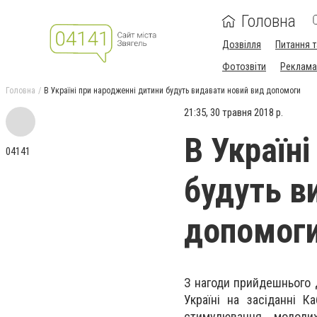
Головна
Дозвілля
Питання т
Фотозвіти
Реклама 
Головна
В Україні при народженні дитини будуть видавати новий вид допомоги
21:35, 30 травня 2018 р.
В Україн
04141
будуть в
допомог
З нагоди прийдешнього Д
Україні на засіданні 
стимулювання молоди