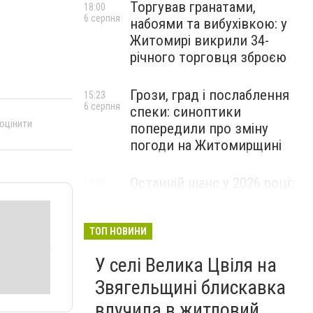
Торгував гранатами,
18:00
6 серпня
набоями та вибухівкою: у
Житомирі викрили 34-
річного торговця зброєю
Грози, град і послаблення
15:23
6 серпня
спеки: синоптики
 оцінити
попередили про зміну
погоди на Житомирщині
Останній шанс у 2026 році:
13:09
6 серпня
оголошено набір на
безплатний курс для
майбутніх водійок автобусів
ТОП НОВИНИ
У селі Велика Цвіля на
Звягельщині блискавка
влучила в житловий