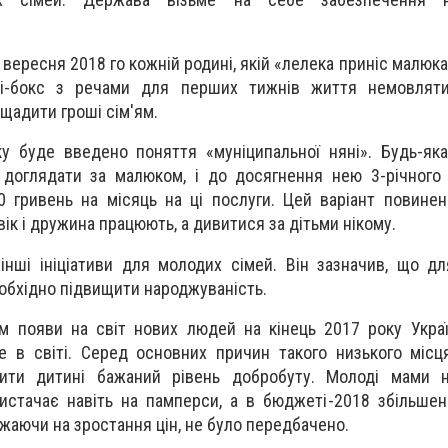
 вересня 2018 го кожній родині, якій «лелека приніс малюка
бі-бокс з речами для перших тижнів життя немовляти
щадити гроші сім'ям.
ку буде введено поняття «муніципальної няні». Будь-як
 доглядати за малюком, і до досягнення нею 3-річного
 гривень на місяць на ці послуги. Цей варіант повине
ік і дружина працюють, а дивитися за дітьми нікому.
 інші ініціативи для молодих сімей. Він зазначив, що д
обхідно підвищити народжуваність.
м появи на світ нових людей на кінець 2017 року Укра
 в світі. Серед основних причин такого низького місц
ити дитині бажаний рівень добробуту. Молоді мами н
стачає навіть на памперси, а в бюджеті-2018 збільшенн
ажаючи на зростання цін, не було передбачено.