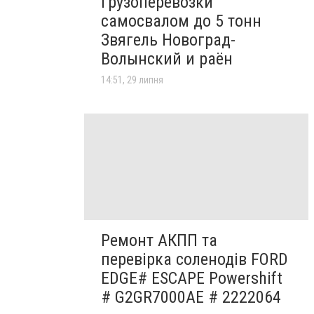
грузоперевозки
самосвалом до 5 тонн
Звягель Новоград-
Волынский и раён
14:51, 29 липня
Ремонт АКПП та
перевірка соленодів FORD
EDGE# ESCAPE Powershift
# G2GR7000AE # 2222064