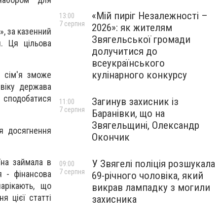
«Мій пиріг Незалежності –
13:00
7 серпня
2026»: як жителям
», за казенний
Звягельської громади
. Ця цільова
долучитися до
всеукраїнського
кулінарного конкурсу
а сім'я зможе
 віку держава
н сподобатися
Загинув захисник із
11:00
7 серпня
Баранівки, що на
Звягельщині, Олександр
ля досягнення
Окончик
їна займала в
У Звягелі поліція розшукала
09:00
7 серпня
я - фінансова
69-річного чоловіка, який
арікають, що
викрав лампадку з могили
я цієї статті
захисника