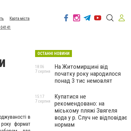
ть
Карта міста
 04141
ОСТАННІ НОВИНИ
и
На Житомирщині від
18:06
7 серпня
початку року народилося
понад 3 тис немовлят
Купатися не
15:17
7 серпня
рекомендовано: на
міському пляжі Звягеля
роджуваності в
вода у р. Случ не відповідає
 року формат
нормам
набором для