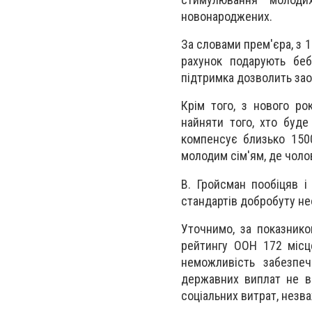
новонароджених.
За словами прем'єра, з 1
рахунок подарують бе
підтримка дозволить зао
Крім того, з нового ро
найняти того, хто буде
компенсує близько 1500
молодим сім'ям, де чолов
В. Гройсман пообіцяв і
стандартів добробуту не
Уточнимо, за показнико
рейтингу ООН 172 місце
неможливість забезпеч
державних виплат не ви
соціальних витрат, незв