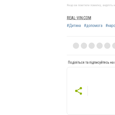
Якщо ви помітили помилку, виділіть нео
REAL-VIN.COM
#Дитина
#допомога
#нар
Поділіться та підписуйтесь на