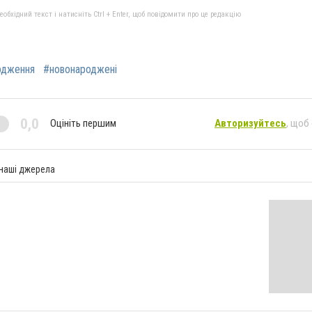
бхідний текст і натисніть Ctrl + Enter, щоб повідомити про це редакцію
одження
#новонароджені
0,0
Оцініть першим
Авторизуйтесь
, щоб
 наші джерела