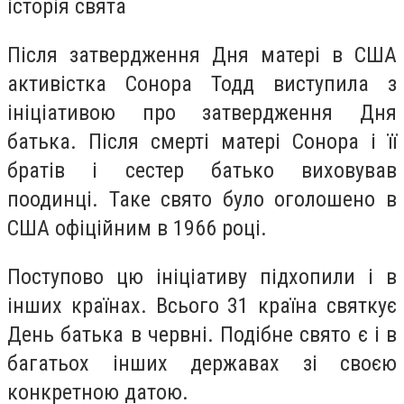
історія свята
Після затвердження Дня матері в США
активістка Сонора Тодд виступила з
ініціативою про затвердження Дня
батька. Після смерті матері Сонора і її
братів і сестер батько виховував
поодинці. Таке свято було оголошено в
США офіційним в 1966 році.
Поступово цю ініціативу підхопили і в
інших країнах. Всього 31 країна святкує
День батька в червні. Подібне свято є і в
багатьох інших державах зі своєю
конкретною датою.