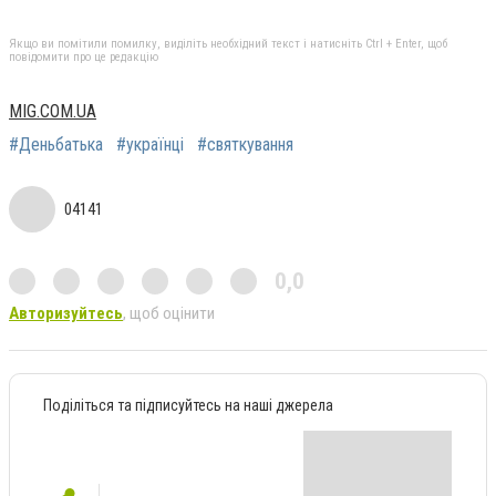
Якщо ви помітили помилку, виділіть необхідний текст і натисніть Ctrl + Enter, щоб
повідомити про це редакцію
MIG.COM.UA
#Деньбатька
#українці
#святкування
04141
0,0
Авторизуйтесь
, щоб оцінити
Поділіться та підписуйтесь на наші джерела