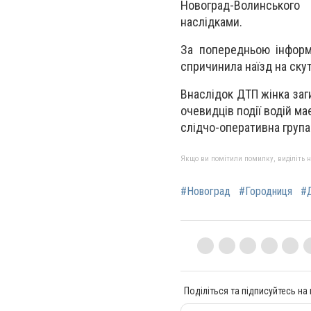
Новоград-Волинського
наслідками.
За попередньою інформ
спричинила наїзд на скут
Внаслідок ДТП жінка заг
очевидців події водій ма
слідчо-оперативна група 
Якщо ви помітили помилку, виділіть нео
#Новоград
#Городниця
#
Поділіться та підписуйтесь на