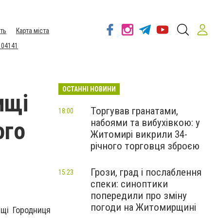
ть
Карта міста
 04141
ОСТАННІ НОВИНИ
ищі
Торгував гранатами,
18:00
набоями та вибухівкою: у
ого
Житомирі викрили 34-
річного торговця зброєю
Грози, град і послаблення
15:23
спеки: синоптики
попередили про зміну
погоди на Житомирщині
ищі Городниця