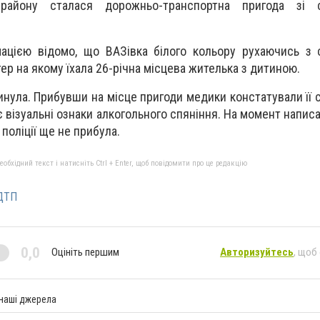
 району сталася дорожньо-транспортна пригода зі 
ацією відомо, що ВАЗівка білого кольору рухаючись з 
ер на якому їхала 26-річна місцева жителька з дитиною.
инула. Прибувши на місце пригоди медики констатували її с
є візуальні ознаки алкогольного спяніння. На момент написа
поліції ще не прибула.
бхідний текст і натисніть Ctrl + Enter, щоб повідомити про це редакцію
ДТП
0,0
Оцініть першим
Авторизуйтесь
, щоб
 наші джерела