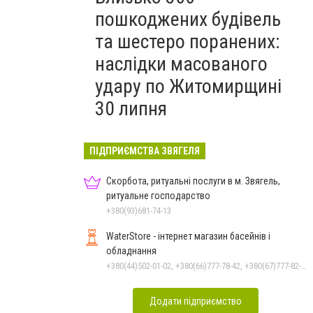
пошкоджених будівель
та шестеро поранених:
наслідки масованого
удару по Житомирщині
30 липня
ПІДПРИЄМСТВА ЗВЯГЕЛЯ
Скорбота, ритуальні послуги в м. Звягель,
ритуальне господарство
+380(93)681-74-13
WaterStore - інтернет магазин басейнів і
обладнання
+380(44)502-01-02, +380(66)777-78-42, +380(67)777-82-19, +380(67)890-80-80, +380(73)890-80-80, +380(44)502-01-03
Додати підприємство