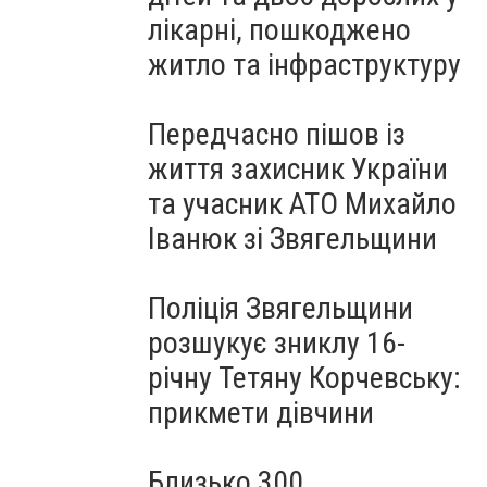
лікарні, пошкоджено
житло та інфраструктуру
Передчасно пішов із
життя захисник України
та учасник АТО Михайло
Іванюк зі Звягельщини
Поліція Звягельщини
розшукує зниклу 16-
річну Тетяну Корчевську:
прикмети дівчини
Близько 300