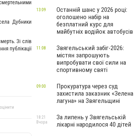
смертельними
Останній шанс у 2026 році:
13:09
оголошено набір на
села Дубники
безплатний курс для
майбутніх водійок автобусів
мерть. Зі слів
Звягельський забіг-2026:
ння публікації
11:08
містян запрошують
випробувати свої сили на
спортивному святі
Прокуратура через суд
09:00
захистила заказник «Зелена
лагуна» на Звягельщині
 оцінити
За липень у Звягельській
18:21
Вчора
лікарні народилося 40 дітей