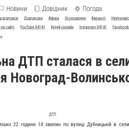
Новини
Довідник
Погода
а відповіді
Довідкова
Афіша
Оголошення
Вакансії
Нерухоміс
на сайті
YouTube 04141
Купуй онлайн
Instagram 04141
Facebook
ну
на ДТП сталася в сел
я Новоград-Волинськ
ДТП
изько 22 години 10 хвилин по вулиці Дубницькій в сел