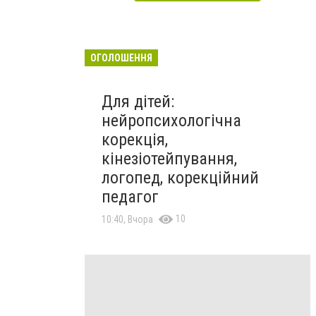
ОГОЛОШЕННЯ
Для дітей:
нейропсихологічна
корекція,
кінезіотейпування,
логопед, корекційний
педагог
10
10:40, Вчора