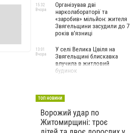
Організував дві
15:32
Вчора
нарколабораторії та
«заробив» мільйон: жителя
Звягельщини засудили до 7
років в'язниці
У селі Велика Цвіля на
13:01
Вчора
Звягельщині блискавка
влучила в житловий
будинок
ТОП НОВИНИ
Ворожий удар по
Житомирщині: троє
дітей та двоє дорослих у