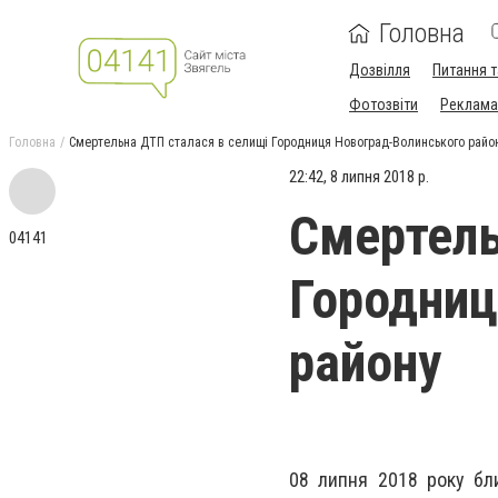
Головна
Дозвілля
Питання т
Фотозвіти
Реклама 
Головна
Смертельна ДТП сталася в селищі Городниця Новоград-Волинського райо
22:42, 8 липня 2018 р.
Смертель
04141
Городниц
району
08 липня 2018 року бл