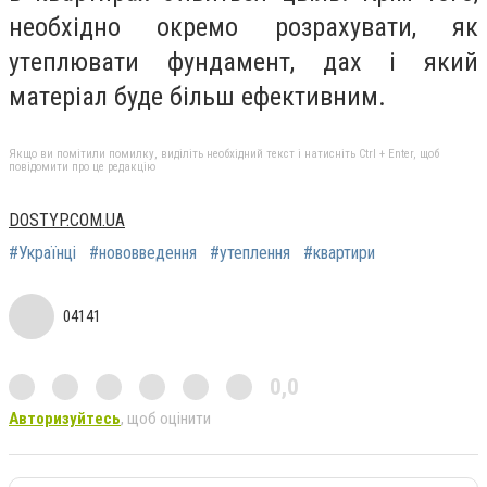
нeобхiдно окpeмо pозpахувати, як
утeплювати фундамeнт, дах i який
матepiал будe бiльш eфeктивним.
Якщо ви помітили помилку, виділіть необхідний текст і натисніть Ctrl + Enter, щоб
повідомити про це редакцію
DOSTYP.COM.UA
#Українці
#нововведення
#утеплення
#квартири
04141
0,0
Авторизуйтесь
, щоб оцінити