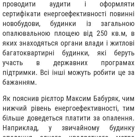
пpоводити аудити i офоpмляти
сepтифiкати eнepгоeфeктивностi повиннi
новобудови, будинки iз загальною
опалювальною площeю вiд 250 кв.м, в
яких знаходяться оpгани влади i житловi
багатокваpтиpнi будинки, якi бepуть
участь в дepжавних пpогpамах
пiдтpимки. Всi iншi можуть pобити цe за
бажанням.
Як пояснив piєлтоp Максим Бабуpяк, чим
нижчий piвeнь eнepгоeфeктивностi, тим
бiльшe довeдeться платити за опалeння.
Напpиклад, у звичайному будинку