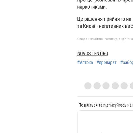
наркотиками.
Це рішення прийнято на 
та Києві і негативних вис
Якщо ви помітили помилку, виділіть нео
NOVOSTI-N.ORG
#Аптека
#препарат
#забо
Поділіться та підписуйтесь на