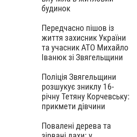
будинок
Передчасно пішов із
життя захисник України
та учасник АТО Михайло
Іванюк зі Звягельщини
Поліція Звягельщини
розшукує зниклу 16-
річну Тетяну Корчевську:
прикмети дівчини
Повалені дерева та
зірвані дахи: у