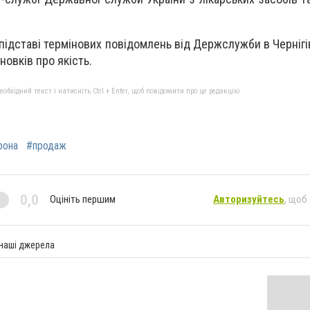
підставі термінових повідомлень від Держслужби в Чернігі
новків про якість.
бхідний текст і натисніть Ctrl + Enter, щоб повідомити про це редакцію
рона
#продаж
0,0
Оцініть першим
Авторизуйтесь
, щоб
 наші джерела