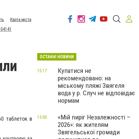
ть
Карта міста
 04141
ОСТАННІ НОВИНИ
или
Купатися не
15:17
рекомендовано: на
міському пляжі Звягеля
вода у р. Случ не відповідає
нормам
«Мій пиріг Незалежності –
13:00
60 таблеток в
2026»: як жителям
Звягельської громади
а контролю за