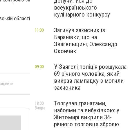
долучитися до
всеукраїнського
кулінарного конкурсу
вській області
Загинув захисник із
11:00
Баранівки, що на
Звягельщині, Олександр
Окончик
У Звягелі поліція розшукала
09:00
69-річного чоловіка, який
викрав лампадку з могили
 оцінити
захисника
Торгував гранатами,
18:00
Вчора
набоями та вибухівкою: у
Житомирі викрили 34-
річного торговця зброєю