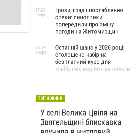
Грози, град і послаблення
15:23
Вчора
спеки: синоптики
попередили про зміну
погоди на Житомирщині
Останній шанс у 2026 році:
13:09
Вчора
оголошено набір на
безплатний курс для
майбутніх водійок автобусів
Звягельський забіг-2026:
11:08
Вчора
містян запрошують
випробувати свої сили на
ТОП НОВИНИ
спортивному святі
У селі Велика Цвіля на
Звягельщині блискавка
влучила в житловий