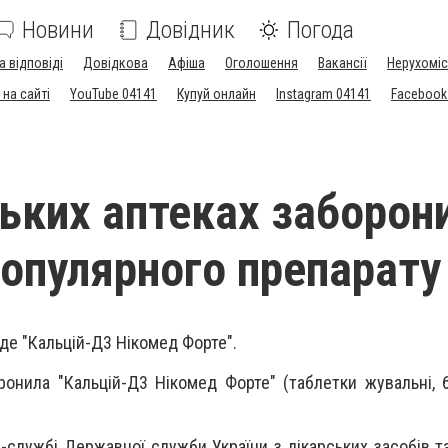
Новини
Довідник
Погода
а відповіді
Довідкова
Афіша
Оголошення
Вакансії
Нерухоміс
на сайті
YouTube 04141
Купуй онлайн
Instagram 04141
Facebook
ських аптеках заборон
опулярного препарату
де "Кальцій-Д3 Нікомед Форте".
ронила "Кальцій-Д3 Нікомед Форте" (таблетки жувальні, 
-службі Державної служби України з лікарських засобів т