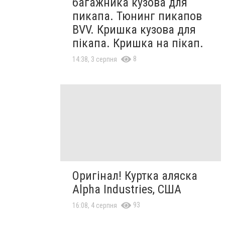
багажника кузова для
пикапа. Тюнинг пикапов
BVV. Кришка кузова для
пікапа. Кришка на пікап.
8
14:38, 3 серпня
Оригінал! Куртка аляска
Alpha Industries, США
93
16:08, 4 серпня