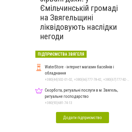
Ємільчинській громаді
на Звягельщині
ліквідовують наслідки
негоди
ПІДПРИЄМСТВА ЗВЯГЕЛЯ
WaterStore - інтернет магазин басейнів і
обладнання
+380(44)502-01-02, +380(66)777-78-42, +380(67)777-82-19, +380(67)890-80-80, +380(73)890-80-80, +380(44)502-01-03
Скорбота, ритуальні послуги в м. Звягель,
ритуальне господарство
+380(93)681-74-13
Додати підприємство