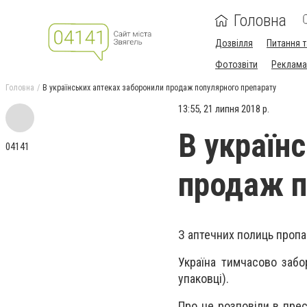
Головна
Дозвілля
Питання т
Фотозвіти
Реклама 
Головна
В українських аптеках заборонили продаж популярного препарату
13:55, 21 липня 2018 р.
В україн
04141
продаж п
З аптечних полиць пропа
Україна тимчасово забо
упаковці).
Про це розповіли в прес