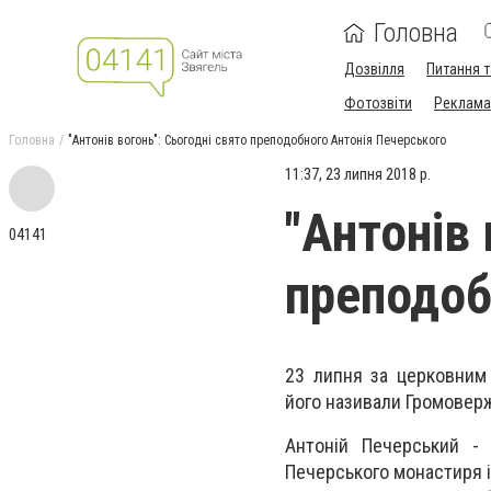
Головна
Дозвілля
Питання т
Фотозвіти
Реклама 
Головна
"Антонів вогонь": Сьогодні свято преподобного Антонія Печерського
11:37, 23 липня 2018 р.
"Антонів 
04141
преподоб
23 липня за церковним
його називали Громовер
Антоній Печерський - 
Печерського монастиря і