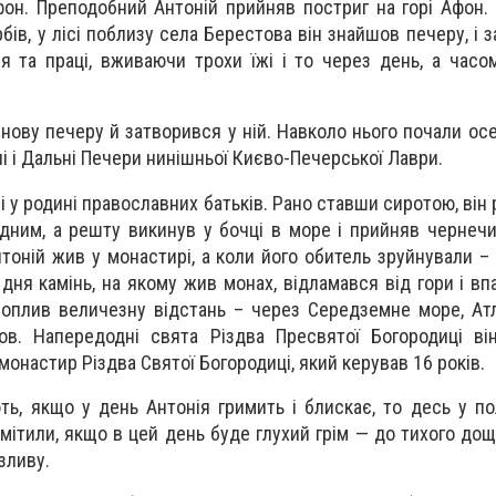
фон. Преподобний Антоній прийняв постриг на горі Афон. 
рбів, у лісі поблизу села Берестова він знайшов печеру, і
я та праці, вживаючи трохи їжі і то через день, а часом
 нову печеру й затворився у ній. Навколо нього почали ос
ні і Дальні Печери нинішньої Києво-Печерської Лаври.
і у родині православних батьків. Рано ставши сиротою, він
ідним, а решту викинув у бочці в море і прийняв чернечи
тоній жив у монастирі, а коли його обитель зруйнували –
 дня камінь, на якому жив монах, відламався від гори і вп
оплив величезну відстань – через Середземне море, Атл
ов. Напередодні свята Різдва Пресвятої Богородиці ві
монастир Різдва Святої Богородиці, який керував 16 років.
ь, якщо у день Антонія гримить і блискає, то десь у пол
мітили, якщо в цей день буде глухий грім — до тихого дощ
зливу.