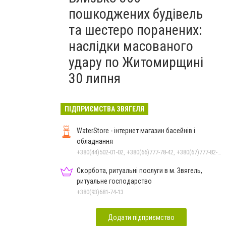
пошкоджених будівель
та шестеро поранених:
наслідки масованого
удару по Житомирщині
30 липня
ПІДПРИЄМСТВА ЗВЯГЕЛЯ
WaterStore - інтернет магазин басейнів і
обладнання
+380(44)502-01-02, +380(66)777-78-42, +380(67)777-82-19, +380(67)890-80-80, +380(73)890-80-80, +380(44)502-01-03
Скорбота, ритуальні послуги в м. Звягель,
ритуальне господарство
+380(93)681-74-13
Додати підприємство