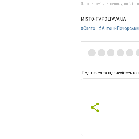
Якщо ви помітили помилку, виділіть нео
MISTO-TV.POLTAVA.UA
#Свято
#АнтонійПечерськи
Поділіться та підписуйтесь на