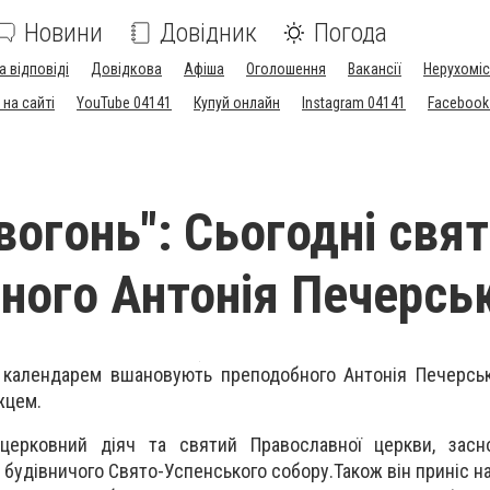
Новини
Довідник
Погода
а відповіді
Довідкова
Афіша
Оголошення
Вакансії
Нерухоміс
на сайті
YouTube 04141
Купуй онлайн
Instagram 04141
Facebook
вогонь": Сьогодні свя
ного Антонія Печерсь
 календарем вшановують преподобного Антонія Печерськ
жцем.
церковний діяч та святий Православної церкви, засн
 будівничого Свято-Успенського собору.Також він приніс на