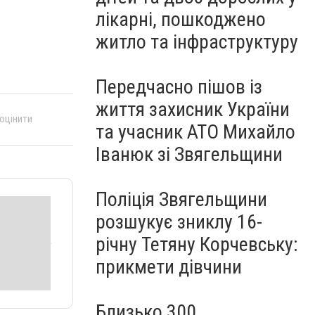
лікарні, пошкоджено
житло та інфраструктуру
Передчасно пішов із
життя захисник України
 оцінити
та учасник АТО Михайло
Іванюк зі Звягельщини
Поліція Звягельщини
розшукує зниклу 16-
річну Тетяну Корчевську:
прикмети дівчини
Близько 300