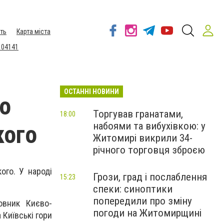
ть
Карта міста
 04141
ОСТАННІ НОВИНИ
то
Торгував гранатами,
18:00
набоями та вибухівкою: у
кого
Житомирі викрили 34-
річного торговця зброєю
ого. У народі
Грози, град і послаблення
15:23
спеки: синоптики
попередили про зміну
овник Києво-
погоди на Житомирщині
 Київські гори