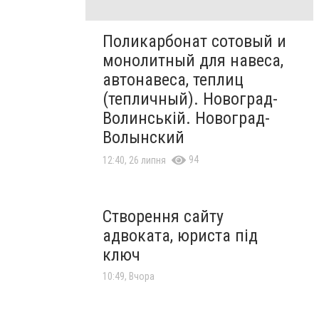
Поликарбонат сотовый и
монолитный для навеса,
автонавеса, теплиц
(тепличный). Новоград-
Волинській. Новоград-
Волынский
94
12:40, 26 липня
Створення сайту
адвоката, юриста під
ключ
10:49, Вчора