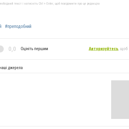
бхідний текст і натисніть Ctrl + Enter, щоб повідомити про це редакцію
й
#преподобний
0,0
Оцініть першим
Авторизуйтесь
, щоб
 наші джерела