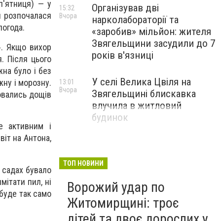
п'ятниця) — у
Організував дві
15:32
я розпочалася
Вчора
нарколабораторії та
погода.
«заробив» мільйон: жителя
Звягельщини засудили до 7
». Якщо вихор
років в'язниці
. Після цього
на було і без
У селі Велика Цвіля на
жну і морозну.
13:01
Вчора
Звягельщині блискавка
оювались дощів
влучила в житловий
будинок
е активним і
віт на Антона,
ТОП НОВИНИ
і садах бувало
ітати пил, ні
Ворожий удар по
 буде так само
Житомирщині: троє
дітей та двоє дорослих у