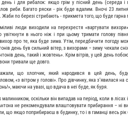
 день і для рибалок: якщо грім у пісний день (середа і 
лов риби. Багато ряски - рік буде вдалим. Вночі 23 липн
а. Жаби по березі стрибають - прикмета того, що буде гарна 
сміливі люди виходили на перехрестя «вартувати вихори
о увіткнути в нього ніж і при цьому тримати голову півня
ихор про те, яка буде зима. Утім, передбачити погоду мож
онів день був сильний вітер, з вихорами – зиму чекали сні
тонів день, такий і жовтень». Крім вітрів, у цей день поб
 вони тривали ще довго.
ажали, що хлопчик, який народився в цей день, буд
вом, «з вітром у голові». Про дівчинку, яка з'явилася на с
онь!», маючи на увазі, що вдача в неї буде, як буря.
малинником, оскільки він випадав на період, коли в лісах 
Антона не рекомендували влаштовувати прибирання – ні вим
и, що якщо поприбираєш в будинку, то і в гаманці весь рік