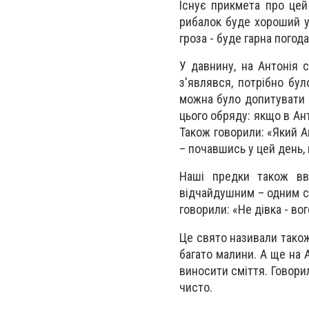
Існує прикмета про цей
рибалок буде хороший у
гроза - буде гарна погод
У давнину, на Антонія 
з'являвся, потрібно бул
можна було допитувати в
цього обряду: якщо в Ант
Також говорили: «Який Ан
– почавшись у цей день,
Наші предки також вв
відчайдушним – одним сло
говорили: «Не дівка - вог
Це свято називали також 
багато малини. А ще на 
виносити сміття. Говорил
чисто.