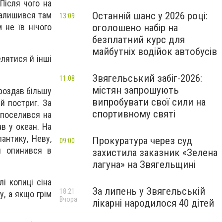
Після чого на
Останній шанс у 2026 році:
 залишився там
13:09
оголошено набір на
 не їв нічого
безплатний курс для
майбутніх водійок автобусів
елятися й інші
Звягельський забіг-2026:
11:08
містян запрошують
 роздав більшу
випробувати свої сили на
й постриг. За
спортивному святі
 поселився на
ав у океан. На
антику, Неву,
Прокуратура через суд
09:00
н опинився в
захистила заказник «Зелена
лагуна» на Звягельщині
і копиці сіна
За липень у Звягельській
18:21
у, а якщо грім
Вчора
лікарні народилося 40 дітей