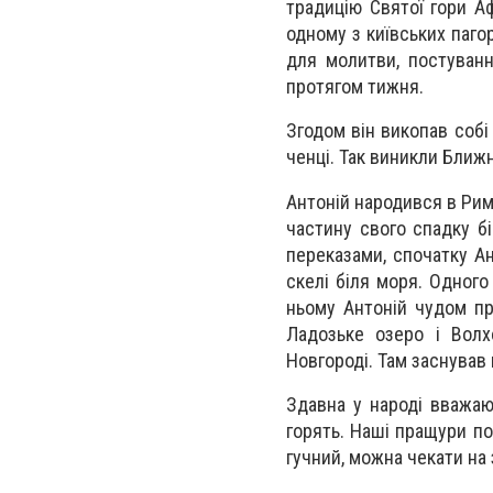
традицію Святої гори А
одному з київських паго
для молитви, постуванн
протягом тижня.
Згодом він викопав собі
ченці. Так виникли Ближ
Антоній народився в Рим
частину свого спадку б
переказами, спочатку Ан
скелі біля моря. Одного
ньому Антоній чудом пр
Ладозьке озеро і Волх
Новгороді. Там заснував 
Здавна у народі вважают
горять. Наші пращури по
гучний, можна чекати на 