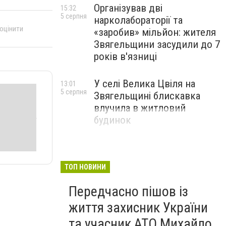
Організував дві
15:32
5 серпня
нарколабораторії та
 оцінити
«заробив» мільйон: жителя
Звягельщини засудили до 7
років в'язниці
У селі Велика Цвіля на
13:01
5 серпня
Звягельщині блискавка
влучила в житловий
будинок
ТОП НОВИНИ
Передчасно пішов із
життя захисник України
та учасник АТО Михайло