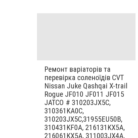
Ремонт варіаторів та
перевірка соленоїдів CVT
Nissan Juke Qashqai X-trail
Rogue JF010 JF011 JF015
JATCO # 310203JX5C,
310361KA0C,
310203JX5C,31955EU50B,
310431KF0A, 216131KX5A,
216061KX5A, 311003JX4A,