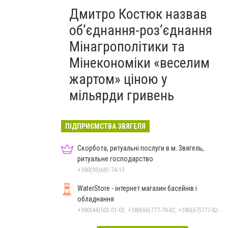
Дмитро Костюк назвав
об’єднання-роз’єднання
Мінагрополітики та
Мінекономіки «веселим
жартом» ціною у
мільярди гривень
ПІДПРИЄМСТВА ЗВЯГЕЛЯ
Скорбота, ритуальні послуги в м. Звягель,
ритуальне господарство
+380(93)681-74-13
WaterStore - інтернет магазин басейнів і
обладнання
+380(44)502-01-02, +380(66)777-78-42, +380(67)777-82-19, +380(67)890-80-80, +380(73)890-80-80, +380(44)502-01-03