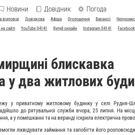
Новини
Довідник
Погода
а відповіді
Довідкова
Афіша
Оголошення
Вакансії
Нерухоміс
на сайті
YouTube 04141
Купуй онлайн
Instagram 04141
Facebook
мирщині блискавка
а у два житлових буд
ежу у приватному житловому будинку у селі Рудня-Ш
дійшло до рятувальної служби вчора, 25 липня. На місці 
ня, а у помешканні та на веранді іскрила електрична прово
змогли ліквідувати займання та запобігти його розповсюд