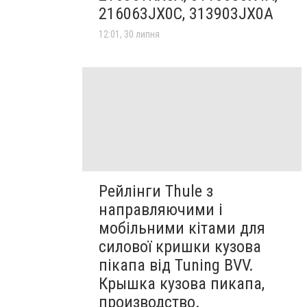
216063JX0C, 313903JX0A
12:01, 30 липня
Рейлінги Thule з
направляючими і
мобільними кітами для
силової кришки кузова
пікапа від Tuning BVV.
Крышка кузова пикапа,
производство.