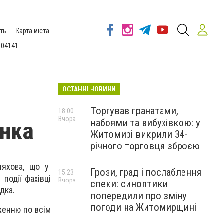
ть
Карта міста
 04141
ОСТАННІ НОВИНИ
Торгував гранатами,
18:00
Вчора
набоями та вибухівкою: у
инка
Житомирі викрили 34-
річного торговця зброєю
ляхова, що у
Грози, град і послаблення
15:23
події фахівці
Вчора
спеки: синоптики
дка.
попередили про зміну
погоди на Житомирщині
женню по всім