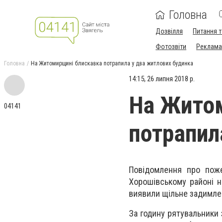
Головна
Дозвілля
Питання т
Фотозвіти
Реклама 
Головна
На Житомирщині блискавка потрапила у два житлових будинка
14:15, 26 липня 2018 р.
На Жито
04141
потрапил
Повідомлення про пож
Хорошівському районі на
виявили щільне задимлен
За годину рятувальники 