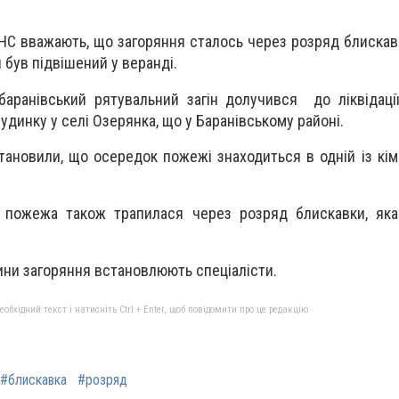
СНС вважають, що загоряння сталось через розряд блискав
 був підвішений у веранді.
баранівський рятувальний загін долучився до ліквідаці
динку у селі Озерянка, що у Баранівському районі.
ановили, що осередок пожежі знаходиться в одній із кімн
 пожежа також трапилася через розряд блискавки, яка
ини загоряння встановлюють спеціалісти.
бхідний текст і натисніть Ctrl + Enter, щоб повідомити про це редакцію
#блискавка
#розряд