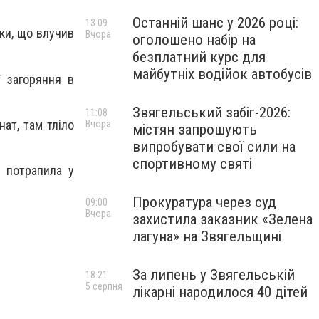
Останній шанс у 2026 році:
13:09
ки, що влучив
Вчора
оголошено набір на
безплатний курс для
майбутніх водійок автобусів
ї загоряння в
Звягельський забіг-2026:
11:08
ат, там тліло
Вчора
містян запрошують
випробувати свої сили на
спортивному святі
 потрапила у
Прокуратура через суд
09:00
Вчора
захистила заказник «Зелена
лагуна» на Звягельщині
За липень у Звягельській
18:21
5 серпня
лікарні народилося 40 дітей