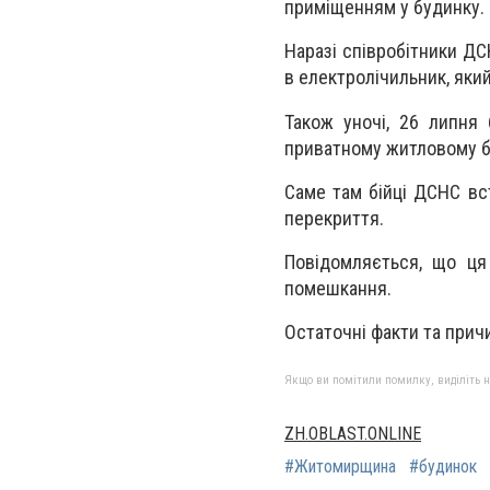
приміщенням у будинку.
Наразі співробітники Д
в електролічильник, який
Також уночі, 26 липня 
приватному житловому бу
Саме там бійці ДСНС вст
перекриття.
Повідомляється, що ця
помешкання.
Остаточні факти та прич
Якщо ви помітили помилку, виділіть нео
ZH.OBLAST.ONLINE
#Житомирщина
#будинок