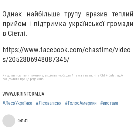
Однак найбільше трупу вразив теплий
прийом і підтримка української громади
в Сіетлі.
https://www.facebook.com/chastime/video
s/2052806948087345/
Якщо ви помітили помилку, виділіть необхідний текст і натисніть Ctrl + Enter, щоб
повідомити про це редакцію
WWW.UKRINFORM.UA
#ЛесяУкраїнка
#Лісовапісня
#ГолосАмерики
#вистава
04141