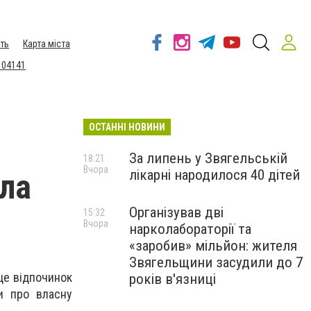
ть
Карта міста
 04141
ОСТАННІ НОВИНИ
За липень у Звягельській
18:21
Вчора
лікарні народилося 40 дітей
ла
Організував дві
15:32
Вчора
нарколабораторії та
«заробив» мільйон: жителя
Звягельщини засудили до 7
 це відпочинок
років в'язниці
ти про власну