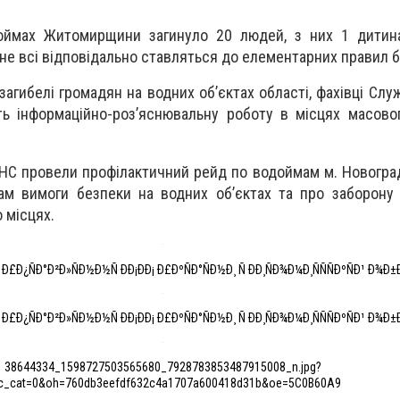
оймах Житомирщини загинуло 20 людей, з них 1 дитина
 не всі відповідально ставляться до елементарних правил 
гибелі громадян на водних об’єктах області, фахівці Слу
ь інформаційно-роз’яснювальну роботу в місцях масово
ДСНС провели профілактичний рейд по водоймам м. Новогра
ам вимоги безпеки на водних об’єктах та про заборону
 місцях.
´ Ð£Ð¿ÑÐ°Ð²Ð»ÑÐ½Ð½Ñ ÐÐ¡ÐÐ¡ Ð£ÐºÑÐ°ÑÐ½Ð¸ Ñ ÐÐ¸ÑÐ¾Ð¼Ð¸ÑÑÑÐºÑÐ¹ Ð¾Ð±
´ Ð£Ð¿ÑÐ°Ð²Ð»ÑÐ½Ð½Ñ ÐÐ¡ÐÐ¡ Ð£ÐºÑÐ°ÑÐ½Ð¸ Ñ ÐÐ¸ÑÐ¾Ð¼Ð¸ÑÑÑÐºÑÐ¹ Ð¾Ð±
38644334_1598727503565680_7928783853487915008_n.jpg?
c_cat=0&oh=760db3eefdf632c4a1707a600418d31b&oe=5C0B60A9