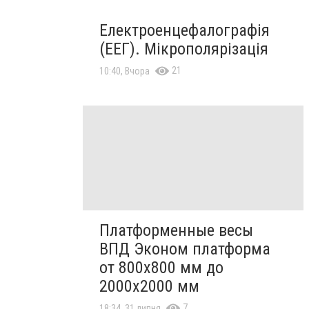
Електроенцефалографія
(ЕЕГ). Мікрополярізація
21
10:40, Вчора
Платформенные весы
ВПД Эконом платформа
от 800х800 мм до
2000х2000 мм
7
18:34, 31 липня