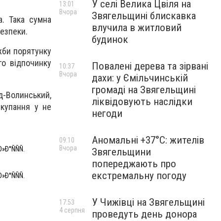
У селі Велика Цвіля на
13:01
Вчора
Звягельщині блискавка
. Така сумна
влучила в житловий
безпеки.
будинок
жби порятунку
го відпочинку
Повалені дерева та зірвані
10:37
Вчора
дахи: у Ємільчинській
громаді на Звягельщині
д-Волинський,
ліквідовують наслідки
 купання у не
негоди
Аномальні +37°C: жителів
09:10
Вчора
Ð»Ð°ÑÑÑ.
Звягельщини
попереджають про
екстремальну погоду
Ð»Ð°ÑÑÑ.
У Чижівці на Звягельщині
17:53
4 серпня
проведуть день донора