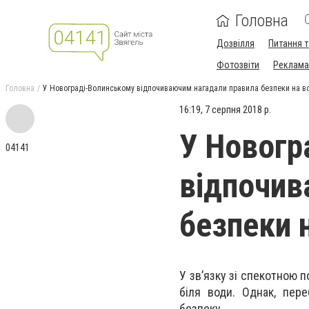
Головна
Дозвілля
Питання т
Фотозвіти
Реклама 
Головна
У Новограді-Волинському відпочиваючим нагадали правила безпеки на в
16:19, 7 серпня 2018 р.
У Новогр
04141
відпочив
безпеки 
У зв’язку зі спекотною 
біля води. Однак, пер
безпеку.