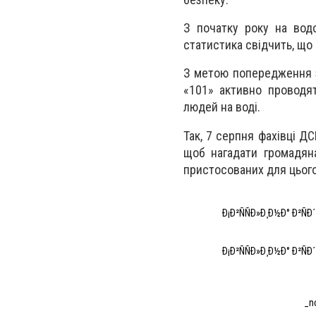
З початку року на вод
статистика свідчить, що
З метою попередження за
«101» активно проводят
людей на воді.
Так, 7 серпня фахівці 
щоб нагадати громадян
пристосованих для цього
Ð¡Ð²ÑÑÐ»Ð¸Ð½Ð° Ð²ÑÐ
Ð¡Ð²ÑÑÐ»Ð¸Ð½Ð° Ð²ÑÐ
_n