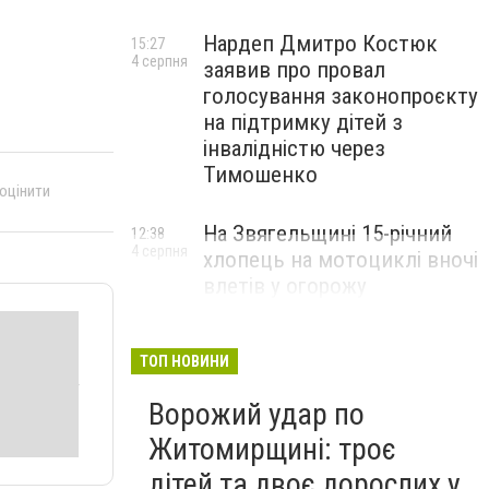
Нардеп Дмитро Костюк
15:27
4 серпня
заявив про провал
голосування законопроєкту
на підтримку дітей з
інвалідністю через
Тимошенко
 оцінити
На Звягельщині 15-річний
12:38
4 серпня
хлопець на мотоциклі вночі
влетів у огорожу
ТОП НОВИНИ
Ворожий удар по
Житомирщині: троє
дітей та двоє дорослих у