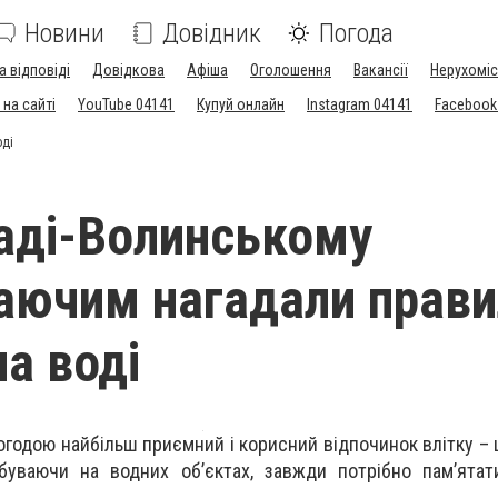
Новини
Довідник
Погода
а відповіді
Довідкова
Афіша
Оголошення
Вакансії
Нерухоміс
на сайті
YouTube 04141
Купуй онлайн
Instagram 04141
Facebook
оді
аді-Волинському
аючим нагадали прави
на воді
погодою найбільш приємний і корисний відпочинок влітку –
ебуваючи на водних об’єктах, завжди потрібно пам’ята