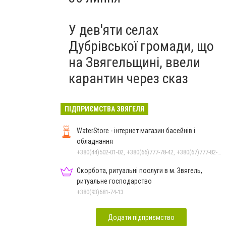
У дев'яти селах
Дубрівської громади, що
на Звягельщині, ввели
карантин через сказ
ПІДПРИЄМСТВА ЗВЯГЕЛЯ
WaterStore - інтернет магазин басейнів і
обладнання
+380(44)502-01-02, +380(66)777-78-42, +380(67)777-82-19, +380(67)890-80-80, +380(73)890-80-80, +380(44)502-01-03
Скорбота, ритуальні послуги в м. Звягель,
ритуальне господарство
+380(93)681-74-13
Додати підприємство