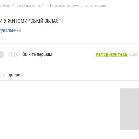
бхідний текст і натисніть Ctrl + Enter, щоб повідомити про це редакцію
И У ЖИТОМИРСЬКІЙ ОБЛАСТІ
тувальники
0,0
Оцініть першим
Авторизуйтесь
, щоб
 наші джерела