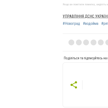
Якщо ви помітили помилку, виділіть нео
УПРАВЛІННЯ ДСНС УКРАЇН
#Новоград
#водойма
#ря
Поділіться та підписуйтесь на