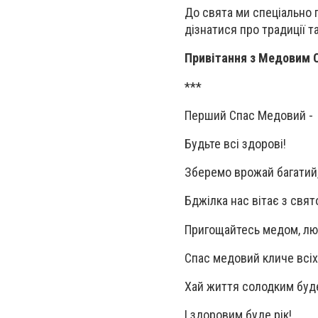
До свята ми спеціально п
дізнатися про традиції т
Привітання з Медовим С
***
Перший Спас Медовий -
Будьте всі здорові!
Зберемо врожай багатий
Бджілка нас вітає з свят
Пригощайтесь медом, лю
Спас медовий кличе всіх
Хай життя солодким буд
І здоровим буде рік!