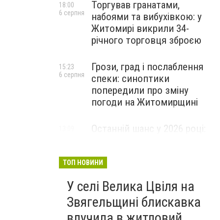
Торгував гранатами,
18:00
6 серпня
набоями та вибухівкою: у
Житомирі викрили 34-
річного торговця зброєю
Грози, град і послаблення
15:23
6 серпня
спеки: синоптики
попередили про зміну
погоди на Житомирщині
Останній шанс у 2026 році:
13:09
6 серпня
оголошено набір на
безплатний курс для
майбутніх водійок автобусів
ТОП НОВИНИ
У селі Велика Цвіля на
Звягельщині блискавка
влучила в житловий