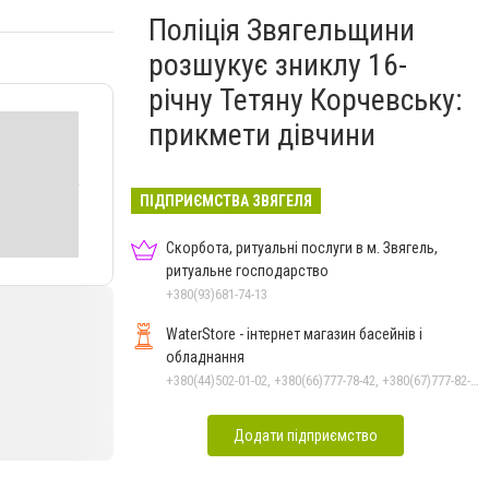
Поліція Звягельщини
розшукує зниклу 16-
річну Тетяну Корчевську:
прикмети дівчини
ПІДПРИЄМСТВА ЗВЯГЕЛЯ
Скорбота, ритуальні послуги в м. Звягель,
ритуальне господарство
+380(93)681-74-13
WaterStore - інтернет магазин басейнів і
обладнання
+380(44)502-01-02, +380(66)777-78-42, +380(67)777-82-19, +380(67)890-80-80, +380(73)890-80-80, +380(44)502-01-03
Додати підприємство