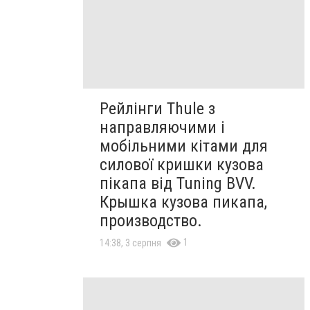
Рейлінги Thule з
направляючими і
мобільними кітами для
силової кришки кузова
пікапа від Tuning BVV.
Крышка кузова пикапа,
производство.
1
14:38, 3 серпня