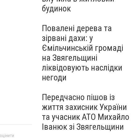
будинок
Повалені дерева та
зірвані дахи: у
Ємільчинській громаді
на Звягельщині
ліквідовують наслідки
негоди
Передчасно пішов із
життя захисник України
та учасник АТО Михайло
Іванюк зі Звягельщини
 оцінити