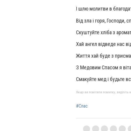
І шлю молитви в благода
Від зла і горя, Господи, с
Скуштуйте хліба з аром
Хай ангел відведе нас від
Життя хай буде з присм
З Медовим Спасом я віта
Смакуйте мед і будьте вс
Якщо ви помітили помилку, виділіть нео
#Спас