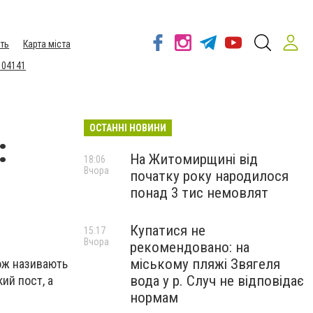
ть
Карта міста
 04141
ОСТАННІ НОВИНИ
:
На Житомирщині від
18:06
Вчора
початку року народилося
понад 3 тис немовлят
Купатися не
15:17
Вчора
рекомендовано: на
міському пляжі Звягеля
кож називають
вода у р. Случ не відповідає
ий пост, а
нормам