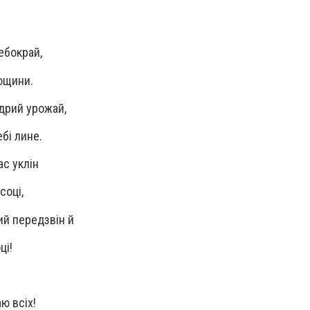
ебокрай,
ощини.
дрий урожай,
ебі лине.
ас уклін
соці,
ий передзвін й
ці!
ю всіх!