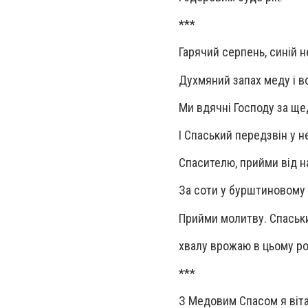
***
Гарячий серпень, синій н
Духмяний запах меду і в
Ми вдячні Господу за ще
І Спаський передзвін у н
Спасителю, прийми від н
За соти у бурштиновому 
Прийми молитву. Спаськ
хвалу врожаю в цьому ро
***
З Медовим Спасом я віта