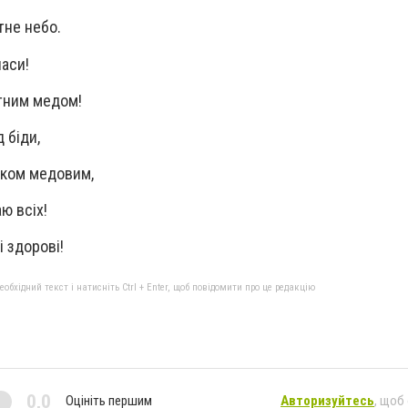
тне небо.
паси!
атним медом!
 біди,
аком медовим,
ю всіх!
і здорові!
бхідний текст і натисніть Ctrl + Enter, щоб повідомити про це редакцію
0,0
Оцініть першим
Авторизуйтесь
, щоб