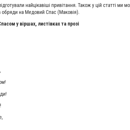
ідготували найцікавіші привітання. Також у цій статті ми м
а обряди на Медовий Спас (Маковія).
пасом у віршах, листівках та прозі
,
ом!
ди!
!
е,