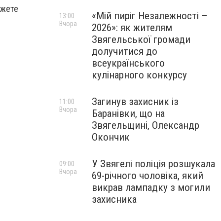
ожете
«Мій пиріг Незалежності –
13:00
Вчора
2026»: як жителям
Звягельської громади
долучитися до
всеукраїнського
кулінарного конкурсу
Загинув захисник із
11:00
Вчора
Баранівки, що на
Звягельщині, Олександр
Окончик
У Звягелі поліція розшукала
09:00
Вчора
69-річного чоловіка, який
викрав лампадку з могили
захисника