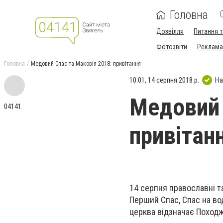
Головна
Дозвілля
Питання т
Фотозвіти
Реклама 
Головна
Медовий Спас та Маковія-2018: привітання
10:01, 14 серпня 2018 р.
На
Медовий 
04141
привітан
14 серпня православні т
Перший Спас, Спас на вод
церква відзначає Походж