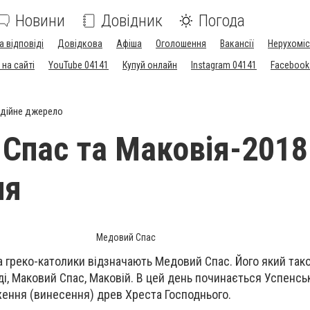
Новини
Довідник
Погода
а відповіді
Довідкова
Афіша
Оголошення
Вакансії
Нерухоміс
на сайті
YouTube 04141
Купуй онлайн
Instagram 04141
Facebook
дійне джерело
Спас та Маковія-2018
ня
Медовий Спас
а греко-католики відзначають Медовий Спас. Його який та
і, Маковий Спас, Маковій. В цей день починається Успенськ
ення (винесення) древ Хреста Господнього.