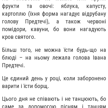
фрукти та овочі: яблука, капусту,
картоплю (їхня форма нагадує відрубану
голову Предтечі), а також червоні
помідори, кавуни, бо вони нагадують
кров святого.
Більш того, не можна їсти будь-що на
блюді – на ньому лежала голова Івана
Предтечі.
Це єдиний день у році, коли заборонено
варити і їсти борщ.
Цього дня не співають і не танцюють, бо
саме за допомогою пісням і танцям