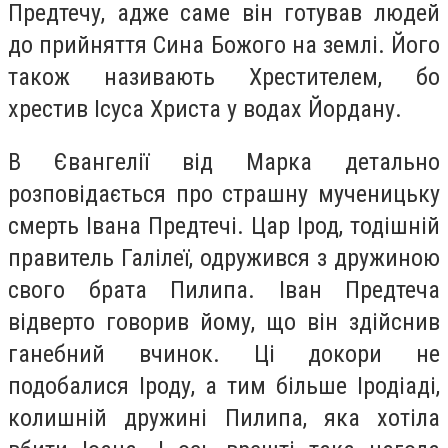
Предтечу, адже саме він готував людей
до прийняття Сина Божого на землі. Його
також називають Хрестителем, бо
хрестив Ісуса Христа у водах Йордану.
В Євангелії від Марка детально
розповідається про страшну мученицьку
смерть Івана Предтечі. Цар Ірод, тодішній
правитель Галілеї, одружився з дружиною
свого брата Пилипа. Іван Предтеча
відверто говорив йому, що він здійснив
ганебний вчинок. Ці докори не
подобалися Іроду, а тим більше Іродіаді,
колишній дружині Пилипа, яка хотіла