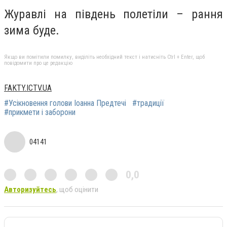
Журавлі на південь полетіли – рання
зима буде.
Якщо ви помітили помилку, виділіть необхідний текст і натисніть Ctrl + Enter, щоб
повідомити про це редакцію
FAKTY.ICTV.UA
#Усікновення голови Іоанна Предтечі
#традиції
#прикмети і заборони
04141
0,0
Авторизуйтесь
, щоб оцінити