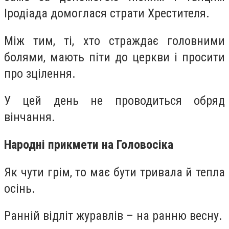
Іродіада домоглася страти Хрестителя.
Між тим, ті, хто страждає головними
болями, мають піти до церкви і просити
про зцілення.
У цей день не проводиться обряд
вінчання.
Народні прикмети на Головосіка
Як чути грім, то має бути тривала й тепла
осінь.
Ранній відліт журавлів – на ранню весну.