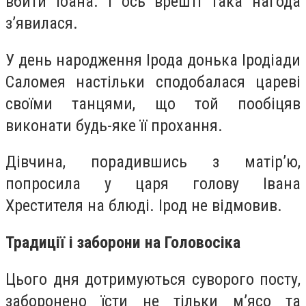
вбити Іоана. І ось врешті така нагода
з’явилася.
У день народження Ірода донька Іродіади
Саломея настільки сподобалася цареві
своїми танцями, що той пообіцяв
виконати будь-яке її прохання.
Дівчина, порадившись з матір’ю,
попросила у царя голову Івана
Хрестителя на блюді. Ірод не відмовив.
Традиції і заборони на Головосіка
Цього дня дотримуються суворого посту,
заборонено їсти не тільки м’ясо та