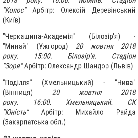
2018 року. 16:00. Млинів. Стадіон
"Колос"
Арбітр: Олексій Деревінський
(Київ)
"Черкащина-Академія" (Білозір'я) -
"Минай" (Ужгород)
20 жовтня 2018
року. 15:00. Білозір'я. Стадіон
"Зоря"
Арбітр: Олександр Шандор (Львів)
"Поділля" (Хмельницький) - "Нива"
(Вінниця)
20 жовтня 2018
року. 16:00. Хмельницький. СК
"Юність"
Арбітр: Михайло Райда
(Закарпатська обл.)