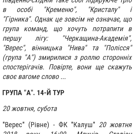
південно-східній таке собі лідируюче тріо
в особі "Кременю", "Кристалу" і
"Гірника". Однак це зовсім не означає, що
група команд, що хочуть потрапити в
першу лігу: "Черкащина-Академія",
"Верес", вінницька "Нива" та "Полісся"
(група "А") змирилися з роллю сторонніх
спостерігачів. Повірте, вони ще скажуть
своє вагоме слово ...
ГРУПА "А". 14-Й ТУР
20 жовтня, субота
"Верес" (Рівне) - ФК "Калуш"
20 жовтня