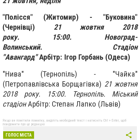
21 жовтня, неділя
"Полісся" (Житомир) - "Буковина"
(Чернівці)
21 жовтня 2018
року. 15:00. Новоград-
Волинський. Стадіон
"Авангард"
Арбітр: Ігор Горбань (Одеса)
"Нива" (Тернопіль) - "Чайка"
(Петропавлівська Борщагівка)
21 жовтня
2018 року. 15:00. Тернопіль. Міський
стадіон
Арбітр: Степан Лапко (Львів)
Якщо ви помітили помилку, виділіть необхідний текст і натисніть Ctrl + Enter, щоб
повідомити про це редакцію
ГОЛОС МІСТА